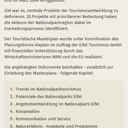
und im März 2004 fertiggestellt.
Naturentwicklung
Kinder, Jugendliche und Familien
Nationalpark-Kitas
Bücher und Karten
Ziel war es, zentrale Projekte der Tourismusentwicklung zu
Absterbende Fichten machen Platz für heimische 
Schulen und Kitas
Kurzfilme
definieren. 20 Projekte mit prioritärerer Bedeutung haben
die Akteure der Nationalparkregion dabei im
Der Wolf kehrt zurück
Barrierefrei unterwegs
Afrikanische Schweinepest
Erarbeitungsprozess identifiziert.
Sternenpark
FAQ
Der Touristische Masterplan wurde unter Koordination des
Planungsbüros Aixplan im Auftrag der Eifel Tourismus GmbH
Erlebnisregion Nationalpark Eifel
mit finanzieller Unterstützung durch das
 in einem neuen Fenster)
et sich in einem neuen Fenster)
öffnet sich in einem neuen Fenster)
Wirtschaftsministeriums NRW und die EU realisiert.
Start- und Treffpunkte
Die angehängten Dokumente beinhalten - zusätzlich zur
Einleitung des Masterplans - folgende Kapitel:
Trends im Nationalparktourismus
Potenziale des Nationalparks Eifel
Angebotsentwicklung im Nationalpark Eifel
Kooperation
Kommunikation und Service
Naturerlebnis - Angebote und Programme