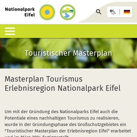
zurück
zur
Seite
Startseite
durchsuchen
Lebensraum Nationalpark
Nationalpark erleben
Infohäuser & Einrichtungen
Anreise & Unterkunft
Infothek
Touristischer Masterplan
Was ist ein Nationalpark?
Veranstaltungen
Nationalpark-Zentrum Eifel
Anreise
Pressemitteilungen
Besondere Tiere und Pflanzen
Aktuelles
Nationalpark-Tore
Nationalpark-Gastgeber
Sozioökonomisches Monitoring
Masterplan Tourismus
Erlebnisregion Nationalpark Eifel
Artenliste
Geführte Wanderungen
Nationalpark-Infopunkte
Arrangements & Pauschalen
Downloads
Lebensräume
Auf eigene Faust
Wildniswerkstatt Düttling
GästeCard
Motorradfahrende
Um mit der Gründung des Nationalparks Eifel auch die
Geologie, Böden und Klima
Wandervorschläge
Natur-Erlebnis-Treff (NEsT) Jugendwaldheim
Fahrtziel Natur
Einsatz von Drohnen
Potentiale eines nachhaltigen Tourismus zu realisieren,
wurde in der Gründungsphase des Großschutzgebietes ein
Forschung im Nationalpark
Wildnis-Trail
Nationalpark-Schulen
Fan-Artikel zum Nationalpark
"Touristischer Masterplan der Erlebnisregion Eifel“ erarbeitet