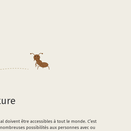
une
nouve
fenêtr
ture
al doivent être accessibles à tout le monde. C’est
e nombreuses possibilités aux personnes avec ou