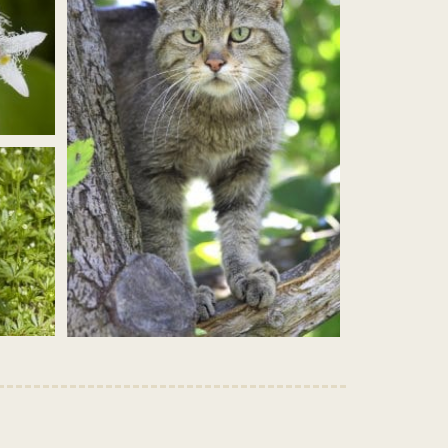
achtal_dreiborner
agrandir
l’image
jpg)
(Wildkatze
Herbert
Grabe.jpg)