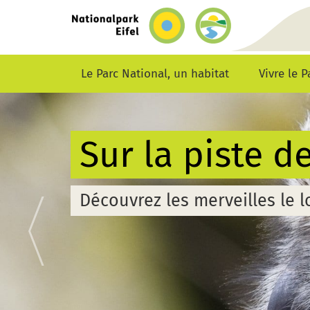
retour
vers
la
page
d’accueil
Le Parc National, un habitat
Vivre le 
L