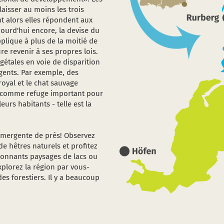
laisser au moins les trois
t alors elles répondent aux
jourd'hui encore, la devise du
pplique à plus de la moitié de
ure revenir à ses propres lois.
gétales en voie de disparition
gents. Par exemple, des
royal et le chat sauvage
el comme refuge important pour
eurs habitants - telle est la
émergente de près! Observez
e hêtres naturels et profitez
ionnants paysages de lacs ou
xplorez la région par vous-
 forestiers. Il y a beaucoup