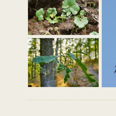
agrandir
l’image
(efeublättr
hahnenfuß_ranunculus
hederaceus_funkenbachtal_dhf_170602_01_pardey
agrandir
agrandi
l’image
l’image
(Eichenwald2_Weisgerber_web.jpg)
(Schwar
Schäf.jp