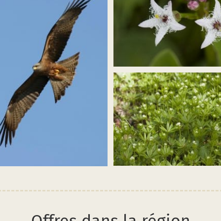
agrandir
l’image
(fieber-
klee_menyanthes
.jpg)
trifoliata_blütenstand_mühlenb
hochfläche_120612_02.jpg)
agrandir
r
l’image
(galiodor_kaiserstuhl_080429_2.
zmilan_M.
g)
Offres dans la région