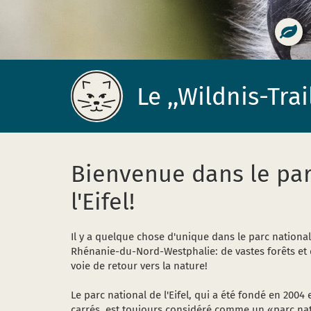
Le ,,Wildnis-Trai
Page
Bienvenue dans le par
d’accueil
l'Eifel!
Il y a quelque chose d'unique dans le parc national 
Rhénanie-du-Nord-Westphalie: de vastes forêts et
voie de retour vers la nature!
Le parc national de l'Eifel, qui a été fondé en 2004
carrés, est toujours considéré comme un «parc na