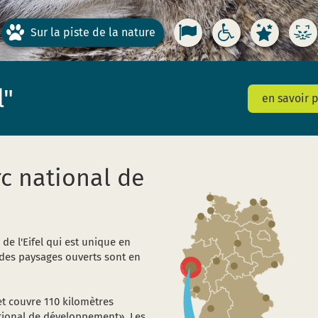
Parc national de l'...
Sur la piste de la nature
« Wildnis(t)räume »
Accessibilité à t
Le parc a
le
l"
en savoir p
c national de
de l'Eifel qui est unique en
 des paysages ouverts sont en
 et couvre 110 kilomètres
tional de développement». Les