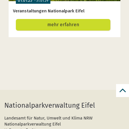
reto
en
Nationalparkverwaltung Eifel
haut
de
pag
Landesamt für Natur, Umwelt und Klima NRW
Nationalparkverwaltung Eifel