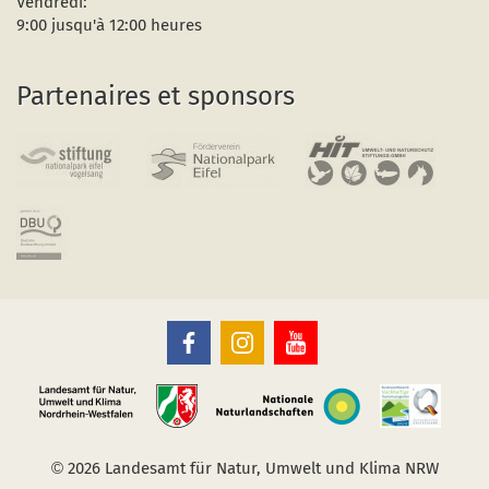
Vendredi:
9:00 jusqu'à 12:00 heures
Partenaires et sponsors
Le
Le
Le
Parc
Parc
Parc
National
National
National
de
de
de
l’Eifel
l’Eifel
l’Eifel
sur
sur
sur
Facebook
Instagram
Youtube
(s’ouvre
(s’ouvre
(s’ouvre
dans
dans
dans
©
2026 Landesamt für Natur, Umwelt und Klima NRW
une
une
une