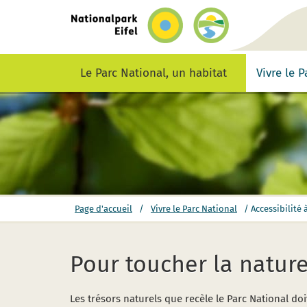
retour
vers
la
page
d’accueil
Le Parc National, un habitat
Vivre le 
vous
Page d'accueil
/
Vivre le Parc National
/
Accessibilité 
êtes
ici:
Pour toucher la nature
Les trésors naturels que recèle le Parc National doi