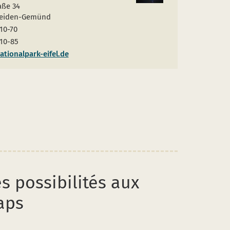
aße 34
leiden-Gemünd
10-70
10-85
tionalpark-eifel.de
s possibilités aux
aps