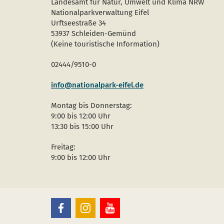
Landesamt für Natur, Umwelt und Klima NRW
Nationalparkverwaltung Eifel
Urftseestraße 34
53937 Schleiden-Gemünd
(Keine touristische Information)
02444/9510-0
info@nationalpark-eifel.de
Montag bis Donnerstag:
9:00 bis 12:00 Uhr
13:30 bis 15:00 Uhr
Freitag:
9:00 bis 12:00 Uhr
Le
Le
Le
Parc
Parc
Parc
National
National
National