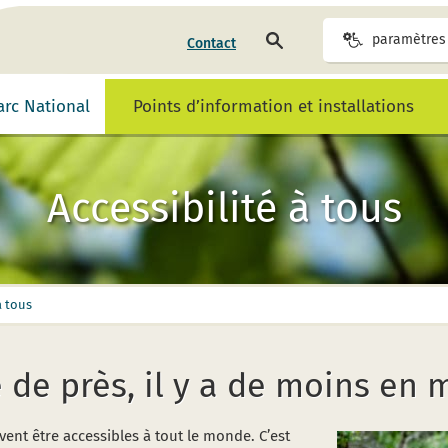
rechercher
paramètres 
Contact
sur
la
page
Parc National
Points d’information et installations
Accessibilité à tous
à tous
 de près, il y a de moins en 
vent être accessibles à tout le monde. C’est