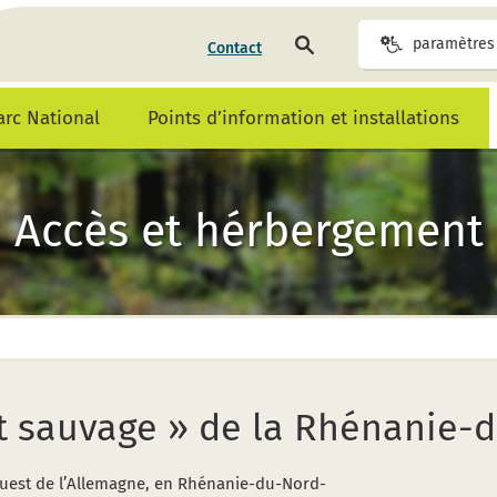
rechercher
paramètres 
Contact
sur
la
page
Parc National
Points d’information et installations
Accès et hérbergement
st sauvage » de la Rhénanie
re ouest de l’Allemagne, en Rhénanie-du-Nord-