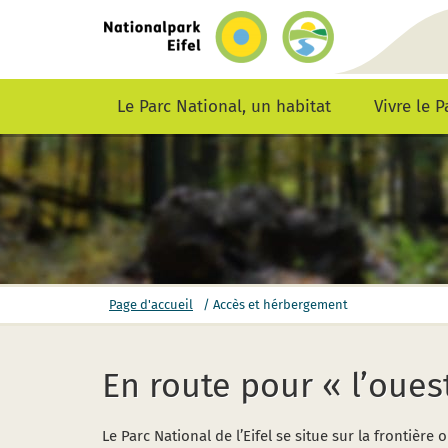
retour
vers
la
page
d’accueil
Le Parc National, un habitat
Vivre le 
vous
Page d'accueil
/
Accès et hérbergement
êtes
ici:
En route pour « l’oue
Le Parc National de l’Eifel se situe sur la frontiè