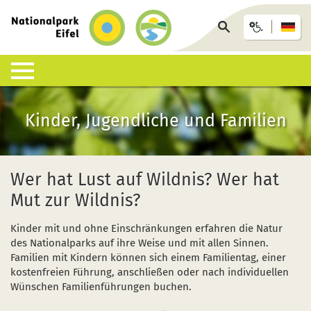
zurück
zur
Seite
Startseite
durchsuchen
Lebensraum Nationalpark
Nationalpark erleben
Infohäuser & Einrichtungen
Anreise & Unterkunft
Infothek
Kinder, Jugendliche und Familien
Was ist ein Nationalpark?
Veranstaltungen
Nationalpark-Zentrum Eifel
Anreise
Pressemitteilungen
Besondere Tiere und Pflanzen
Aktuelles
Nationalpark-Tore
Nationalpark-Gastgeber
Sozioökonomisches Monitoring
Wer hat Lust auf Wildnis? Wer hat
Mut zur Wildnis?
Artenliste
Geführte Wanderungen
Nationalpark-Infopunkte
Arrangements & Pauschalen
Downloads
Kinder mit und ohne Einschränkungen erfahren die Natur
Lebensräume
Auf eigene Faust
Wildniswerkstatt Düttling
GästeCard
Motorradfahrende
des Nationalparks auf ihre Weise und mit allen Sinnen.
Familien mit Kindern können sich einem Familientag, einer
Geologie, Böden und Klima
Wandervorschläge
Natur-Erlebnis-Treff (NEsT) Jugendwaldheim
Fahrtziel Natur
Einsatz von Drohnen
kostenfreien Führung, anschließen oder nach individuellen
Wünschen Familienführungen buchen.
Forschung im Nationalpark
Wildnis-Trail
Nationalpark-Schulen
Fan-Artikel zum Nationalpark