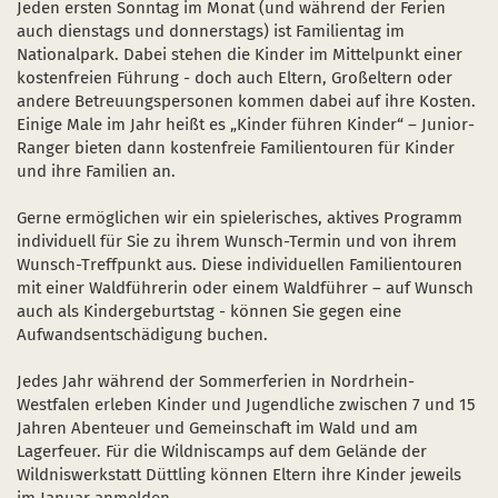
Jeden ersten Sonntag im Monat (und während der Ferien
Naturentwicklung
Kinder, Jugendliche und Familien
Nationalpark-Kitas
Bücher und Karten
auch dienstags und donnerstags) ist Familientag im
Nationalpark. Dabei stehen die Kinder im Mittelpunkt einer
Absterbende Fichten machen Platz für heimische 
Schulen und Kitas
Kurzfilme
kostenfreien Führung - doch auch Eltern, Großeltern oder
andere Betreuungspersonen kommen dabei auf ihre Kosten.
Der Wolf kehrt zurück
Barrierefrei unterwegs
Afrikanische Schweinepest
Einige Male im Jahr heißt es „Kinder führen Kinder“ – Junior-
Ranger bieten dann kostenfreie Familientouren für Kinder
Sternenpark
FAQ
und ihre Familien an.
Erlebnisregion Nationalpark Eifel
 in einem neuen Fenster)
et sich in einem neuen Fenster)
öffnet sich in einem neuen Fenster)
Gerne ermöglichen wir ein spielerisches, aktives Programm
individuell für Sie zu ihrem Wunsch-Termin und von ihrem
Start- und Treffpunkte
Wunsch-Treffpunkt aus. Diese individuellen Familientouren
mit einer Waldführerin oder einem Waldführer – auf Wunsch
auch als Kindergeburtstag - können Sie gegen eine
Aufwandsentschädigung buchen.
Jedes Jahr während der Sommerferien in Nordrhein-
Westfalen erleben Kinder und Jugendliche zwischen 7 und 15
Jahren Abenteuer und Gemeinschaft im Wald und am
Lagerfeuer. Für die Wildniscamps auf dem Gelände der
Wildniswerkstatt Düttling können Eltern ihre Kinder jeweils