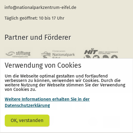
info@nationalparkzentrum-eifel.de
Täglich geöffnet: 10 bis 17 Uhr
Partner und Förderer
Verwendung von Cookies
Um die Webseite optimal gestalten und fortlaufend
verbessern zu können, verwenden wir Cookies. Durch die
weitere Nutzung der Webseite stimmen Sie der Verwendung
von Cookies zu.
Weitere Informationen erhalten Sie in der
Nationalpark
Nationalpark
Nationalpark
Eifel
Eifel
Eifel
Datenschutzerklärung
auf
auf
auf
Facebook
Instagram
Youtube
(öffnet
(öffnet
(öffnet
OK, verstanden
sich
sich
sich
in
in
in
einem
einem
einem