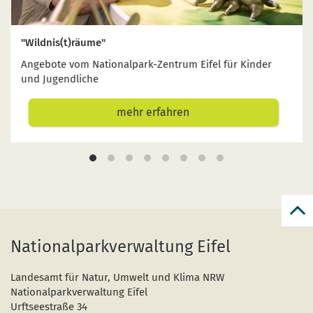
"Wildnis(t)räume"
Angebote vom Nationalpark-Zentrum Eifel für Kinder
und Jugendliche
mehr erfahren
zur
zum
Nationalparkverwaltung Eifel
Seit
Landesamt für Natur, Umwelt und Klima NRW
Nationalparkverwaltung Eifel
Urftseestraße 34