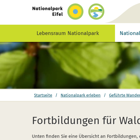
zurück
zur
Startseite
Lebensraum Nationalpark
Nationa
Sie
Startseite
/
Nationalpark erleben
/
Geführte Wande
befinden
sich
hier:
Fortbildungen für Wal
Unten finden Sie eine Übersicht an Fortbildungen, 