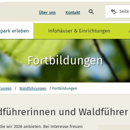
Seite
Seite
Über uns
Kontakt
durchsuchen
lpark erleben
Infohäuser & Einrichtungen
Fortbildungen
rungen
/
Waldführungen
/
Fortbildungen
dführerinnen und Waldführer
die wir 2026 anbieten. Bei Interesse freuen