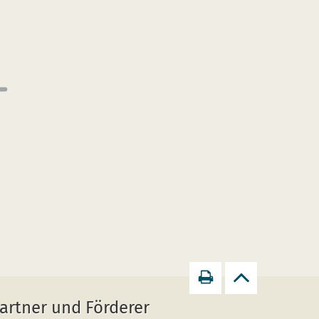
Seite
zurück
artner und Förderer
drucken
zum
Seitenanfang