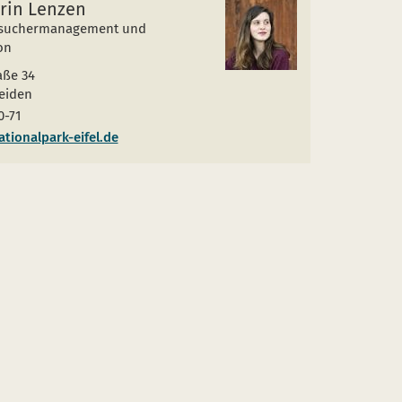
rin Lenzen
esuchermanagement und
on
aße 34
eiden
0-71
tionalpark-eifel.de