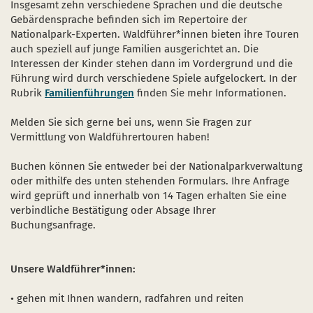
Insgesamt zehn verschiedene Sprachen und die deutsche
Naturentwicklung
Kinder, Jugendliche und Familien
Nationalpark-Kitas
Bücher und Karten
Gebärdensprache befinden sich im Repertoire der
Nationalpark-Experten. Waldführer*innen bieten ihre Touren
Absterbende Fichten machen Platz für heimische 
Schulen und Kitas
Kurzfilme
auch speziell auf junge Familien ausgerichtet an. Die
Interessen der Kinder stehen dann im Vordergrund und die
Der Wolf kehrt zurück
Barrierefrei unterwegs
Afrikanische Schweinepest
Führung wird durch verschiedene Spiele aufgelockert. In der
Rubrik
Sternenpark
FAQ
Familienführungen
finden Sie mehr Informationen.
Melden Sie sich gerne bei uns, wenn Sie Fragen zur
Erlebnisregion Nationalpark Eifel
 in einem neuen Fenster)
et sich in einem neuen Fenster)
öffnet sich in einem neuen Fenster)
Vermittlung von Waldführertouren haben!
Start- und Treffpunkte
Buchen können Sie entweder bei der Nationalparkverwaltung
oder mithilfe des unten stehenden Formulars. Ihre Anfrage
wird geprüft und innerhalb von 14 Tagen erhalten Sie eine
verbindliche Bestätigung oder Absage Ihrer
Buchungsanfrage.
Unsere Waldführer*innen:
• gehen mit Ihnen wandern, radfahren und reiten