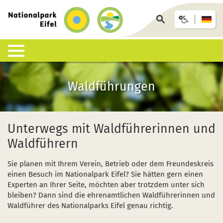
zurück
zur
Seite
Startseite
durchsuchen
Lebensraum Nationalpark
Nationalpark erleben
Infohäuser & Einrichtungen
Anreise & Unterkunft
Infothek
Waldführungen
Was ist ein Nationalpark?
Veranstaltungen
Nationalpark-Zentrum Eifel
Anreise
Pressemitteilungen
Besondere Tiere und Pflanzen
Aktuelles
Nationalpark-Tore
Nationalpark-Gastgeber
Sozioökonomisches Monitoring
Unterwegs mit Waldführerinnen und
Waldführern
Artenliste
Geführte Wanderungen
Nationalpark-Infopunkte
Arrangements & Pauschalen
Downloads
Sie planen mit Ihrem Verein, Betrieb oder dem Freundeskreis
Lebensräume
Auf eigene Faust
Wildniswerkstatt Düttling
GästeCard
Motorradfahrende
einen Besuch im Nationalpark Eifel? Sie hätten gern einen
Experten an Ihrer Seite, möchten aber trotzdem unter sich
Geologie, Böden und Klima
Wandervorschläge
Natur-Erlebnis-Treff (NEsT) Jugendwaldheim
Fahrtziel Natur
Einsatz von Drohnen
bleiben? Dann sind die ehrenamtlichen Waldführerinnen und
Waldführer des Nationalparks Eifel genau richtig.
Forschung im Nationalpark
Wildnis-Trail
Nationalpark-Schulen
Fan-Artikel zum Nationalpark