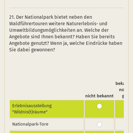
21. Der Nationalpark bietet neben den
Waldführertouren weitere Naturerlebnis- und
Umweltbildungsmöglichkeiten an. Welche der
Angebote sind Ihnen bekannt? Haben Sie bereits
Angebote genutzt? Wenn ja, welche Eindrücke haben
Sie dabei gewonnen?
bekannt
noch n
nicht bekannt
genu
Erlebnisausstellung
"Wildnis(t)räume"
Nationalpark-Tore