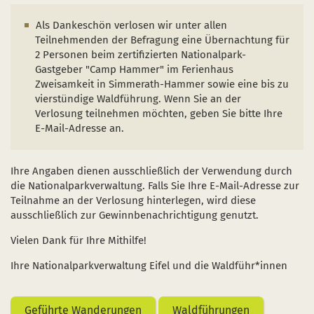
Naturentwicklung
Kinder, Jugendliche und Familien
Nationalpark-Kitas
Bücher und Karten
Als Dankeschön verlosen wir unter allen
Absterbende Fichten machen Platz für heimische 
Schulen und Kitas
Kurzfilme
Teilnehmenden der Befragung eine Übernachtung für
2 Personen beim zertifizierten Nationalpark-
Der Wolf kehrt zurück
Barrierefrei unterwegs
Afrikanische Schweinepest
Gastgeber "Camp Hammer" im Ferienhaus
Zweisamkeit in Simmerath-Hammer sowie eine bis zu
Sternenpark
FAQ
vierstündige Waldführung. Wenn Sie an der
Verlosung teilnehmen möchten, geben Sie bitte Ihre
Erlebnisregion Nationalpark Eifel
E-Mail-Adresse an.
 in einem neuen Fenster)
et sich in einem neuen Fenster)
öffnet sich in einem neuen Fenster)
Start- und Treffpunkte
Ihre Angaben dienen ausschließlich der Verwendung durch
die Nationalparkverwaltung. Falls Sie Ihre E-Mail-Adresse zur
Teilnahme an der Verlosung hinterlegen, wird diese
ausschließlich zur Gewinnbenachrichtigung genutzt.
Vielen Dank für Ihre Mithilfe!
Ihre Nationalparkverwaltung Eifel und die Waldführ*innen
Geführte Wanderungen
Waldführungen