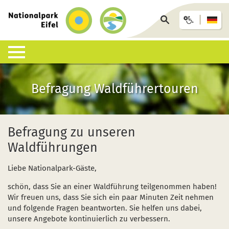
zurück
zur
Seite
Startseite
durchsuchen
Lebensraum Nationalpark
Nationalpark erleben
Infohäuser & Einrichtungen
Anreise & Unterkunft
Infothek
Befragung Waldführertouren
Was ist ein Nationalpark?
Veranstaltungen
Nationalpark-Zentrum Eifel
Anreise
Pressemitteilungen
Besondere Tiere und Pflanzen
Aktuelles
Nationalpark-Tore
Nationalpark-Gastgeber
Sozioökonomisches Monitoring
Befragung zu unseren
Waldführungen
Artenliste
Geführte Wanderungen
Nationalpark-Infopunkte
Arrangements & Pauschalen
Downloads
Liebe Nationalpark-Gäste,
Lebensräume
Auf eigene Faust
Wildniswerkstatt Düttling
GästeCard
Motorradfahrende
schön, dass Sie an einer Waldführung teilgenommen haben!
Geologie, Böden und Klima
Wandervorschläge
Natur-Erlebnis-Treff (NEsT) Jugendwaldheim
Fahrtziel Natur
Einsatz von Drohnen
Wir freuen uns, dass Sie sich ein paar Minuten Zeit nehmen
und folgende Fragen beantworten. Sie helfen uns dabei,
Forschung im Nationalpark
Wildnis-Trail
Nationalpark-Schulen
Fan-Artikel zum Nationalpark
unsere Angebote kontinuierlich zu verbessern.