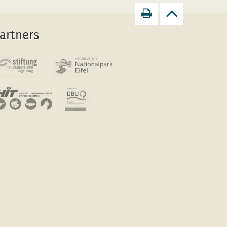
Print
Back
artners
page
to
top