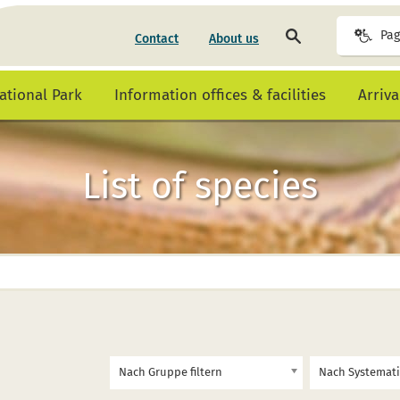
Search
Pag
Contact
About us
page
ational Park
Information offices & facilities
Arriv
List of species
Nach Gruppe filtern
Nach Systematik