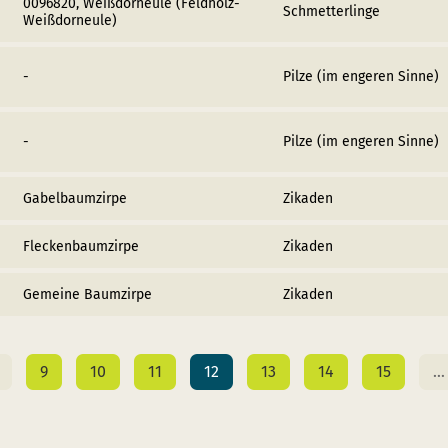
0096820, Weißdorneule (Feldholz-
Schmetterlinge
Weißdorneule)
-
Pilze (im engeren Sinne)
-
Pilze (im engeren Sinne)
Gabelbaumzirpe
Zikaden
Fleckenbaumzirpe
Zikaden
Gemeine Baumzirpe
Zikaden
9
10
11
12
13
14
15
…