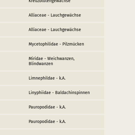
Kreuzblütengewächse
Alliaceae - Lauchgewächse
Alliaceae - Lauchgewächse
Mycetophilidae - Pilzmücken
Miridae - Weichwanzen,
Blindwanzen
Limnephildae - k.A.
Linyphiidae - Baldachinspinnen
Pauropodidae - k.A.
Pauropodidae - k.A.