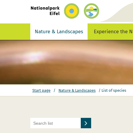
Back
to
homepage
Nature & Landscapes
Experience the N
You
Start page
/
Nature & Landscapes
/
List of species
are
here: