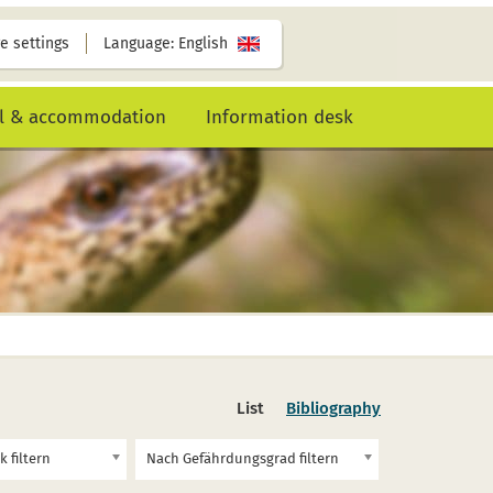
e settings
Language: English
al & accommodation
Information desk
List
Bibliography
 filtern
Nach Gefährdungsgrad filtern