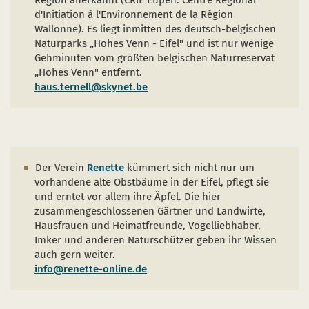
Region anerkannt (CRIE Eupen: Centre Régional
d'Initiation à l'Environnement de la Région
Wallonne). Es liegt inmitten des deutsch-belgischen
Naturparks „Hohes Venn - Eifel" und ist nur wenige
Gehminuten vom größten belgischen Naturreservat
„Hohes Venn" entfernt.
haus.ternell@skynet.be
Der Verein
Renette
kümmert sich nicht nur um
vorhandene alte Obstbäume in der Eifel, pflegt sie
und erntet vor allem ihre Äpfel. Die hier
zusammengeschlossenen Gärtner und Landwirte,
Hausfrauen und Heimatfreunde, Vogelliebhaber,
Imker und anderen Naturschützer geben ihr Wissen
auch gern weiter.
info@renette-online.de