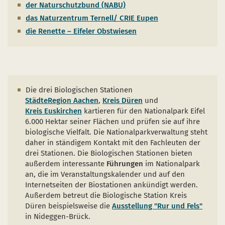
Naturentwicklung
Kinder, Jugendliche und Familien
Nationalpark-Kitas
Bücher und Karten
der Naturschutzbund (NABU)
das Naturzentrum Ternell/ CRIE Eupen
Absterbende Fichten machen Platz für heimische 
Schulen und Kitas
Kurzfilme
die Renette – Eifeler Obstwiesen
Der Wolf kehrt zurück
Barrierefrei unterwegs
Afrikanische Schweinepest
Sternenpark
FAQ
Erlebnisregion Nationalpark Eifel
Die drei Biologischen Stationen
 in einem neuen Fenster)
et sich in einem neuen Fenster)
öffnet sich in einem neuen Fenster)
StädteRegion Aachen
,
Kreis Düren
und
Start- und Treffpunkte
Kreis Euskirchen
kartieren für den Nationalpark Eifel
6.000 Hektar seiner Flächen und prüfen sie auf ihre
biologische Vielfalt. Die Nationalparkverwaltung steht
daher in ständigem Kontakt mit den Fachleuten der
drei Stationen. Die Biologischen Stationen bieten
außerdem interessante
Führungen
im Nationalpark
an, die im Veranstaltungskalender und auf den
Internetseiten der Biostationen ankündigt werden.
Außerdem betreut die Biologische Station Kreis
Düren beispielsweise die
Ausstellung "Rur und Fels"
in Nideggen-Brück.