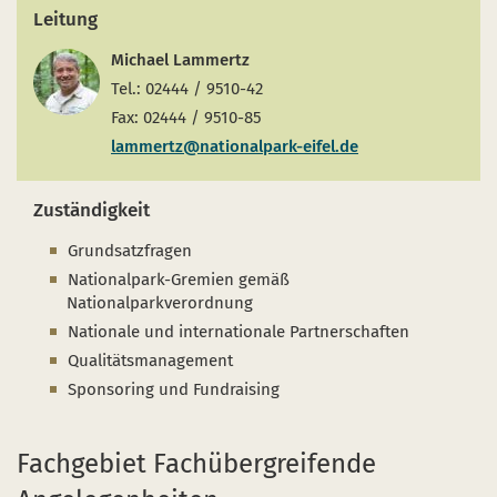
Naturentwicklung
Kinder, Jugendliche und Familien
Nationalpark-Kitas
Bücher und Karten
Leitung
Absterbende Fichten machen Platz für heimische 
Schulen und Kitas
Kurzfilme
Michael Lammertz
Tel.: 02444 / 9510-42
Der Wolf kehrt zurück
Barrierefrei unterwegs
Afrikanische Schweinepest
Fax: 02444 / 9510-85
lammertz@nationalpark-eifel.de
Sternenpark
FAQ
Erlebnisregion Nationalpark Eifel
Zuständigkeit
 in einem neuen Fenster)
et sich in einem neuen Fenster)
öffnet sich in einem neuen Fenster)
Start- und Treffpunkte
Grundsatzfragen
Nationalpark-Gremien gemäß
Nationalparkverordnung
Nationale und internationale Partnerschaften
Qualitätsmanagement
Sponsoring und Fundraising
Fachgebiet Fachübergreifende