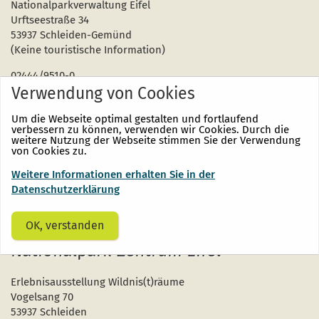
Nationalparkverwaltung Eifel
Urftseestraße 34
53937 Schleiden-Gemünd
(Keine touristische Information)
02444/9510-0
Verwendung von Cookies
info@nationalpark-eifel.de
Um die Webseite optimal gestalten und fortlaufend
Montag bis Donnerstag:
verbessern zu können, verwenden wir Cookies. Durch die
weitere Nutzung der Webseite stimmen Sie der Verwendung
9:00 bis 12:00 Uhr
von Cookies zu.
13:30 bis 15:00 Uhr
Weitere Informationen erhalten Sie in der
Freitag:
Datenschutzerklärung
9:00 bis 12:00 Uhr
OK, verstanden
Nationalpark-Zentrum Eifel
Erlebnisausstellung Wildnis(t)räume
Vogelsang 70
53937 Schleiden