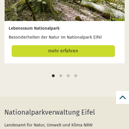
Lebensraum Nationalpark
Besonderheiten der Natur im Nationalpark Eifel
mehr erfahren
zur
zum
Nationalparkverwaltung Eifel
Seit
Landesamt für Natur, Umwelt und Klima NRW