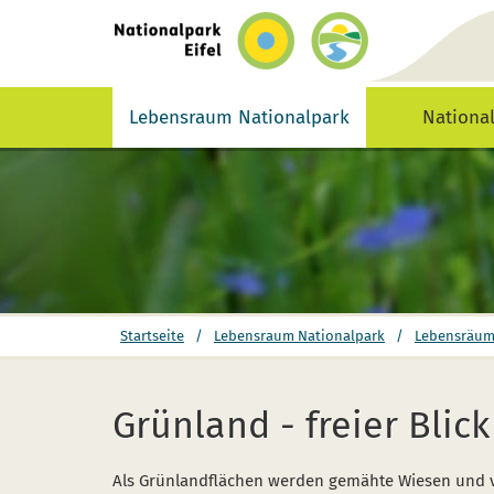
zurück
zur
Startseite
Lebensraum Nationalpark
Nationa
Sie
Startseite
/
Lebensraum Nationalpark
/
Lebensräu
befinden
sich
hier:
Grünland - freier Bli
Als Grünlandflächen werden gemähte Wiesen und 