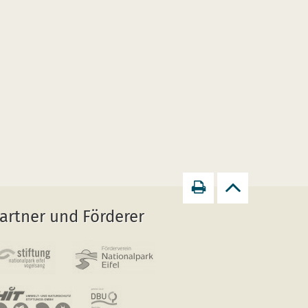
Seite
zurück
artner und Förderer
drucken
zum
Seitenanfang