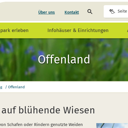
Seite
Seite
Über uns
Kontakt
durchsuchen
lpark erleben
Infohäuser & Einrichtungen
Offenland
me
/
Offenland
ck auf blühende Wiesen
von Schafen oder Rindern genutzte Weiden