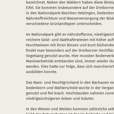
bezeichnet. Neben den Wäldern haben diese Biotop
Eifel. Sie kommen insbesondere auf der Dreiborne
in den Nationalpark-Bezirken Hetzingen, Dedenbor
Nährstoffreichtum und Wasserversorgung der Böde
verschiedene Grünlandtypen unterscheiden.
Im Nationalpark gibt es nährstoffarme, niedrigwü
reichere Gold- und Glatthaferwiesen mit höher au
Feuchtwiesen mit ihren Binsen und bunt blühend
findet man besonders auf der Dreiborner Hochfläc
Vogelsang genutzt wurde. Hier mussten Bodenverl
Manöverbetrieb entstanden sind, immer wieder du
werden. Dies hatte zur Folge, dass sich mancheror
ausbilden konnte.
Das Nass- und Feuchtgrünland in den Bachauen vor
Dedenborn und Wahlerscheid wurde in der Vergange
genutzt und fiel brach. Hochstauden nahmen zun
niedrigwüchsigeren Gräser und Kräuter.
In den Wiesen und Weiden kommen zahlreiche selten