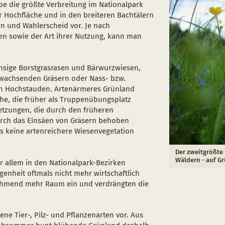
e die größte Verbreitung im Nationalpark
r Hochfläche und in den breiteren Bachtälern
n und Wahlerscheid vor. Je nach
n sowie der Art ihrer Nutzung, kann man
chsige Borstgrasrasen und Bärwurzwiesen,
fwachsenden Gräsern oder Nass- bzw.
en Hochstauden. Artenärmeres Grünland
he, die früher als Truppenübungsplatz
etzungen, die durch den früheren
rch das Einsäen von Gräsern behoben
ts keine artenreichere Wiesenvegetation
Der zweitgrößte 
Wäldern - auf G
 allem in den Nationalpark-Bezirken
nheit oftmals nicht mehr wirtschaftlich
ehmend mehr Raum ein und verdrängten die
e Tier-, Pilz- und Pflanzenarten vor. Aus