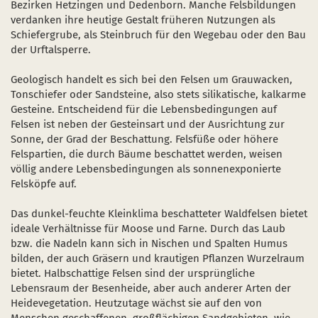
Bezirken Hetzingen und Dedenborn. Manche Felsbildungen
Naturentwicklung
Kinder, Jugendliche und Familien
Nationalpark-Kitas
Bücher und Karten
verdanken ihre heutige Gestalt früheren Nutzungen als
Schiefergrube, als Steinbruch für den Wegebau oder den Bau
Absterbende Fichten machen Platz für heimische 
Schulen und Kitas
Kurzfilme
der Urftalsperre.
Der Wolf kehrt zurück
Barrierefrei unterwegs
Afrikanische Schweinepest
Geologisch handelt es sich bei den Felsen um Grauwacken,
Tonschiefer oder Sandsteine, also stets silikatische, kalkarme
Sternenpark
FAQ
Gesteine. Entscheidend für die Lebensbedingungen auf
Felsen ist neben der Gesteinsart und der Ausrichtung zur
Erlebnisregion Nationalpark Eifel
 in einem neuen Fenster)
et sich in einem neuen Fenster)
öffnet sich in einem neuen Fenster)
Sonne, der Grad der Beschattung. Felsfüße oder höhere
Felspartien, die durch Bäume beschattet werden, weisen
Start- und Treffpunkte
völlig andere Lebensbedingungen als sonnenexponierte
Felsköpfe auf.
Das dunkel-feuchte Kleinklima beschatteter Waldfelsen bietet
ideale Verhältnisse für Moose und Farne. Durch das Laub
bzw. die Nadeln kann sich in Nischen und Spalten Humus
bilden, der auch Gräsern und krautigen Pflanzen Wurzelraum
bietet. Halbschattige Felsen sind der ursprüngliche
Lebensraum der Besenheide, aber auch anderer Arten der
Heidevegetation. Heutzutage wächst sie auf den von