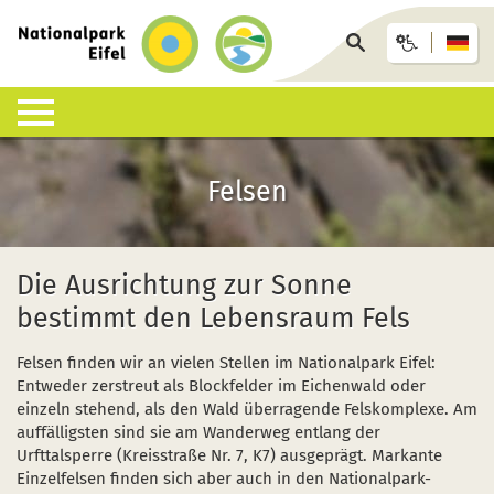
zurück
zur
Seite
Startseite
durchsuchen
Lebensraum Nationalpark
Nationalpark erleben
Infohäuser & Einrichtungen
Anreise & Unterkunft
Infothek
Felsen
Was ist ein Nationalpark?
Veranstaltungen
Nationalpark-Zentrum Eifel
Anreise
Pressemitteilungen
Besondere Tiere und Pflanzen
Aktuelles
Nationalpark-Tore
Nationalpark-Gastgeber
Sozioökonomisches Monitoring
Die Ausrichtung zur Sonne
bestimmt den Lebensraum Fels
Artenliste
Geführte Wanderungen
Nationalpark-Infopunkte
Arrangements & Pauschalen
Downloads
Felsen finden wir an vielen Stellen im Nationalpark Eifel:
Lebensräume
Auf eigene Faust
Wildniswerkstatt Düttling
GästeCard
Motorradfahrende
Entweder zerstreut als Blockfelder im Eichenwald oder
einzeln stehend, als den Wald überragende Felskomplexe. Am
Geologie, Böden und Klima
Wandervorschläge
Natur-Erlebnis-Treff (NEsT) Jugendwaldheim
Fahrtziel Natur
Einsatz von Drohnen
auffälligsten sind sie am Wanderweg entlang der
Urfttalsperre (Kreisstraße Nr. 7, K7) ausgeprägt. Markante
Forschung im Nationalpark
Wildnis-Trail
Nationalpark-Schulen
Fan-Artikel zum Nationalpark
Einzelfelsen finden sich aber auch in den Nationalpark-