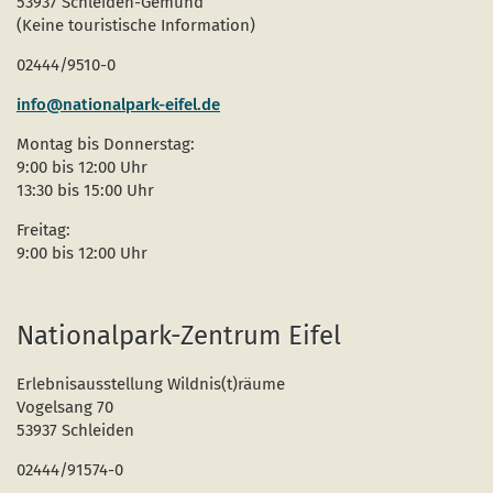
53937 Schleiden-Gemünd
Naturentwicklung
Kinder, Jugendliche und Familien
Nationalpark-Kitas
Bücher und Karten
(Keine touristische Information)
Absterbende Fichten machen Platz für heimische 
Schulen und Kitas
Kurzfilme
02444/9510-0
Der Wolf kehrt zurück
Barrierefrei unterwegs
Afrikanische Schweinepest
info@nationalpark-eifel.de
Montag bis Donnerstag:
Sternenpark
FAQ
9:00 bis 12:00 Uhr
13:30 bis 15:00 Uhr
Erlebnisregion Nationalpark Eifel
 in einem neuen Fenster)
et sich in einem neuen Fenster)
öffnet sich in einem neuen Fenster)
Freitag:
Start- und Treffpunkte
9:00 bis 12:00 Uhr
Nationalpark-Zentrum Eifel
Erlebnisausstellung Wildnis(t)räume
Vogelsang 70
53937 Schleiden
02444/91574-0