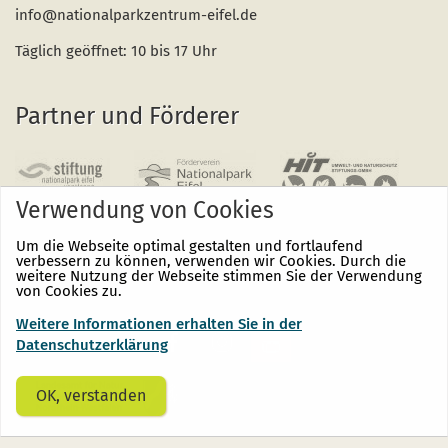
info@nationalparkzentrum-eifel.de
Täglich geöffnet: 10 bis 17 Uhr
Partner und Förderer
Verwendung von Cookies
Um die Webseite optimal gestalten und fortlaufend
verbessern zu können, verwenden wir Cookies. Durch die
weitere Nutzung der Webseite stimmen Sie der Verwendung
von Cookies zu.
Weitere Informationen erhalten Sie in der
Nationalpark
Nationalpark
Nationalpark
Eifel
Eifel
Eifel
Datenschutzerklärung
auf
auf
auf
Facebook
Instagram
Youtube
(öffnet
(öffnet
(öffnet
OK, verstanden
sich
sich
sich
in
in
in
einem
einem
einem