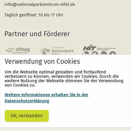
info@nationalparkzentrum-eifel.de
Täglich geöffnet: 10 bis 17 Uhr
Partner und Förderer
Verwendung von Cookies
Um die Webseite optimal gestalten und fortlaufend
verbessern zu können, verwenden wir Cookies. Durch die
weitere Nutzung der Webseite stimmen Sie der Verwendung
von Cookies zu.
Weitere Informationen erhalten Sie in der
Nationalpark
Nationalpark
Nationalpark
Eifel
Eifel
Eifel
Datenschutzerklärung
auf
auf
auf
Facebook
Instagram
Youtube
(öffnet
(öffnet
(öffnet
OK, verstanden
sich
sich
sich
in
in
in
einem
einem
einem