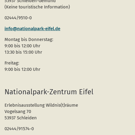
53937 Schleiden-Gemünd
Naturentwicklung
Kinder, Jugendliche und Familien
Nationalpark-Kitas
Bücher und Karten
(Keine touristische Information)
Absterbende Fichten machen Platz für heimische 
Schulen und Kitas
Kurzfilme
02444/9510-0
Der Wolf kehrt zurück
Barrierefrei unterwegs
Afrikanische Schweinepest
info@nationalpark-eifel.de
Montag bis Donnerstag:
Sternenpark
FAQ
9:00 bis 12:00 Uhr
13:30 bis 15:00 Uhr
Erlebnisregion Nationalpark Eifel
 in einem neuen Fenster)
et sich in einem neuen Fenster)
öffnet sich in einem neuen Fenster)
Freitag:
Start- und Treffpunkte
9:00 bis 12:00 Uhr
Nationalpark-Zentrum Eifel
Erlebnisausstellung Wildnis(t)räume
Vogelsang 70
53937 Schleiden
02444/91574-0