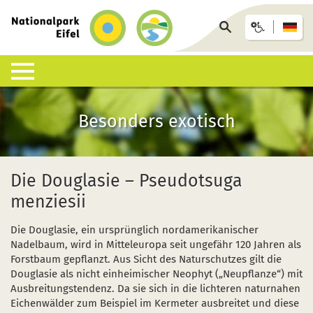
zurück
zur
Seite
Startseite
durchsuchen
Lebensraum Nationalpark
Nationalpark erleben
Infohäuser & Einrichtungen
Anreise & Unterkunft
Infothek
Besonders exotisch
Was ist ein Nationalpark?
Veranstaltungen
Nationalpark-Zentrum Eifel
Anreise
Pressemitteilungen
Besondere Tiere und Pflanzen
Aktuelles
Nationalpark-Tore
Nationalpark-Gastgeber
Sozioökonomisches Monitoring
Die Douglasie – Pseudotsuga
menziesii
Artenliste
Geführte Wanderungen
Nationalpark-Infopunkte
Arrangements & Pauschalen
Downloads
Die Douglasie, ein ursprünglich nordamerikanischer
Lebensräume
Auf eigene Faust
Wildniswerkstatt Düttling
GästeCard
Motorradfahrende
Nadelbaum, wird in Mitteleuropa seit ungefähr 120 Jahren als
Forstbaum gepflanzt. Aus Sicht des Naturschutzes gilt die
Geologie, Böden und Klima
Wandervorschläge
Natur-Erlebnis-Treff (NEsT) Jugendwaldheim
Fahrtziel Natur
Einsatz von Drohnen
Douglasie als nicht einheimischer Neophyt („Neupflanze“) mit
Ausbreitungstendenz. Da sie sich in die lichteren naturnahen
Forschung im Nationalpark
Wildnis-Trail
Nationalpark-Schulen
Fan-Artikel zum Nationalpark
Eichenwälder zum Beispiel im Kermeter ausbreitet und diese