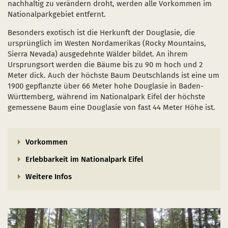
nachhaltig zu verändern droht, werden alle Vorkommen im
Naturentwicklung
Kinder, Jugendliche und Familien
Nationalpark-Kitas
Bücher und Karten
Nationalparkgebiet entfernt.
Absterbende Fichten machen Platz für heimische 
Schulen und Kitas
Kurzfilme
Besonders exotisch ist die Herkunft der Douglasie, die
ursprünglich im Westen Nordamerikas (Rocky Mountains,
Der Wolf kehrt zurück
Barrierefrei unterwegs
Afrikanische Schweinepest
Sierra Nevada) ausgedehnte Wälder bildet. An ihrem
Ursprungsort werden die Bäume bis zu 90 m hoch und 2
Sternenpark
FAQ
Meter dick. Auch der höchste Baum Deutschlands ist eine um
1900 gepflanzte über 66 Meter hohe Douglasie in Baden-
Erlebnisregion Nationalpark Eifel
Württemberg, während im Nationalpark Eifel der höchste
 in einem neuen Fenster)
et sich in einem neuen Fenster)
öffnet sich in einem neuen Fenster)
gemessene Baum eine Douglasie von fast 44 Meter Höhe ist.
Start- und Treffpunkte
Vorkommen
Erlebbarkeit im Nationalpark Eifel
Weitere Infos