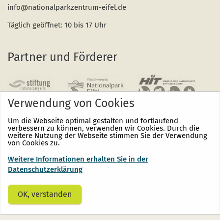
info@nationalparkzentrum-eifel.de
Täglich geöffnet: 10 bis 17 Uhr
Partner und Förderer
Verwendung von Cookies
Um die Webseite optimal gestalten und fortlaufend
verbessern zu können, verwenden wir Cookies. Durch die
weitere Nutzung der Webseite stimmen Sie der Verwendung
von Cookies zu.
Weitere Informationen erhalten Sie in der
Nationalpark
Nationalpark
Nationalpark
Eifel
Eifel
Eifel
Datenschutzerklärung
auf
auf
auf
Facebook
Instagram
Youtube
(öffnet
(öffnet
(öffnet
OK, verstanden
sich
sich
sich
in
in
in
einem
einem
einem