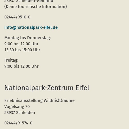
53937 Schleiden-Gemünd
Naturentwicklung
Kinder, Jugendliche und Familien
Nationalpark-Kitas
Bücher und Karten
(Keine touristische Information)
Absterbende Fichten machen Platz für heimische 
Schulen und Kitas
Kurzfilme
02444/9510-0
Der Wolf kehrt zurück
Barrierefrei unterwegs
Afrikanische Schweinepest
info@nationalpark-eifel.de
Montag bis Donnerstag:
Sternenpark
FAQ
9:00 bis 12:00 Uhr
13:30 bis 15:00 Uhr
Erlebnisregion Nationalpark Eifel
 in einem neuen Fenster)
et sich in einem neuen Fenster)
öffnet sich in einem neuen Fenster)
Freitag:
Start- und Treffpunkte
9:00 bis 12:00 Uhr
Nationalpark-Zentrum Eifel
Erlebnisausstellung Wildnis(t)räume
Vogelsang 70
53937 Schleiden
02444/91574-0