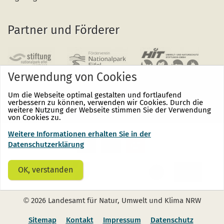
Partner und Förderer
Verwendung von Cookies
Um die Webseite optimal gestalten und fortlaufend
verbessern zu können, verwenden wir Cookies. Durch die
weitere Nutzung der Webseite stimmen Sie der Verwendung
von Cookies zu.
Weitere Informationen erhalten Sie in der
Nationalpark
Nationalpark
Nationalpark
Eifel
Eifel
Eifel
Datenschutzerklärung
auf
auf
auf
Facebook
Instagram
Youtube
(öffnet
(öffnet
(öffnet
OK, verstanden
sich
sich
sich
in
in
in
einem
einem
einem
neuen
neuen
neuen
©
2026 Landesamt für Natur, Umwelt und Klima NRW
Fenster)
Fenster)
Fenster)
Sitemap
Kontakt
Impressum
Datenschutz