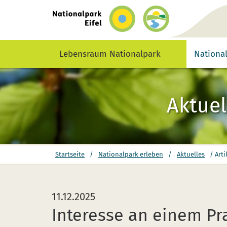
zurück
zur
Startseite
Lebensraum Nationalpark
Nationa
Aktuel
Sie
Startseite
/
Nationalpark erleben
/
Aktuelles
/
Arti
befinden
sich
hier:
11.12.2025
Interesse an einem Pr