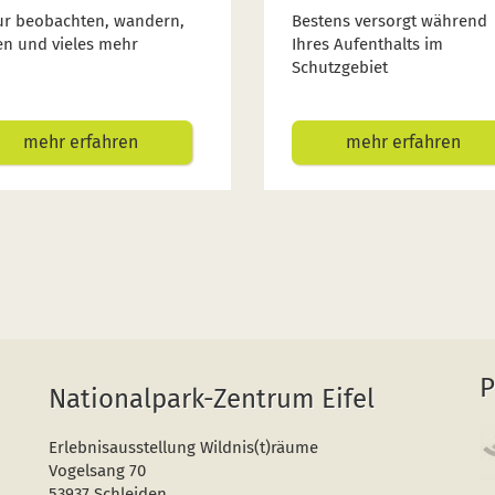
ur beobachten, wandern,
Bestens versorgt während
en und vieles mehr
Ihres Aufenthalts im
Schutzgebiet
mehr erfahren
mehr erfahren
P
Nationalpark-Zentrum Eifel
Erlebnisausstellung Wildnis(t)räume
Vogelsang 70
53937 Schleiden