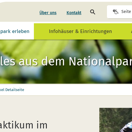
Seite
Seite
Über uns
Kontakt
durchsuchen
lpark erleben
Infohäuser & Einrichtungen
les aus dem Nationalpar
kel Detailseite
aktikum im