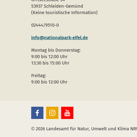
53937 Schleiden-Gemünd
(Keine touristische Information)
02444/9510-0
info@nationalpark-eifel.de
Montag bis Donnerstag:
9:00 bis 12:00 Uhr
13:30 bis 15:00 Uhr
Freitag:
9:00 bis 12:00 Uhr
Nationalpark
Nationalpark
Nationalpark
Eifel
Eifel
Eifel
auf
auf
auf
Facebook
Instagram
Youtube
(öffnet
(öffnet
(öffnet
©
2026 Landesamt für Natur, Umwelt und Klima N
sich
sich
sich
in
in
in