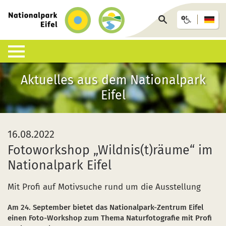
zurück
zur
Seite
Startseite
durchsuchen
Aktuelles aus dem Nationalpark
Lebensraum Nationalpark
Nationalpark erleben
Infohäuser & Einrichtungen
Anreise & Unterkunft
Infothek
Eifel
Was ist ein Nationalpark?
Veranstaltungen
Nationalpark-Zentrum Eifel
Anreise
Pressemitteilungen
Besondere Tiere und Pflanzen
Aktuelles
Nationalpark-Tore
Nationalpark-Gastgeber
Sozioökonomisches Monitoring
16.08.2022
Artenliste
Geführte Wanderungen
Nationalpark-Infopunkte
Arrangements & Pauschalen
Downloads
Fotoworkshop „Wildnis(t)räume“ im
Nationalpark Eifel
Lebensräume
Auf eigene Faust
Wildniswerkstatt Düttling
GästeCard
Motorradfahrende
Mit Profi auf Motivsuche rund um die Ausstellung
Geologie, Böden und Klima
Wandervorschläge
Natur-Erlebnis-Treff (NEsT) Jugendwaldheim
Fahrtziel Natur
Einsatz von Drohnen
Am 24. September bietet das Nationalpark-Zentrum Eifel
Forschung im Nationalpark
Wildnis-Trail
Nationalpark-Schulen
Fan-Artikel zum Nationalpark
einen Foto-Workshop zum Thema Naturfotografie mit Profi