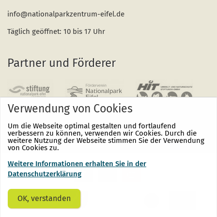
info@nationalparkzentrum-eifel.de
Täglich geöffnet: 10 bis 17 Uhr
Partner und Förderer
Verwendung von Cookies
Um die Webseite optimal gestalten und fortlaufend
verbessern zu können, verwenden wir Cookies. Durch die
weitere Nutzung der Webseite stimmen Sie der Verwendung
von Cookies zu.
Weitere Informationen erhalten Sie in der
Nationalpark
Nationalpark
Nationalpark
Eifel
Eifel
Eifel
Datenschutzerklärung
auf
auf
auf
Facebook
Instagram
Youtube
(öffnet
(öffnet
(öffnet
OK, verstanden
sich
sich
sich
in
in
in
einem
einem
einem