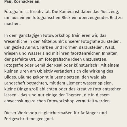
Paul Kornacker an.
Naturentwicklung
Kinder, Jugendliche und Familien
Nationalpark-Kitas
Bücher und Karten
Fotografie ist Kreativität. Die Kamera ist dabei das Rüstzeug,
Absterbende Fichten machen Platz für heimische 
Schulen und Kitas
Kurzfilme
um aus einem fotografischen Blick ein überzeugendes Bild zu
machen.
Der Wolf kehrt zurück
Barrierefrei unterwegs
Afrikanische Schweinepest
In dem ganztägigen Fotoworkshop trainieren wir, das
Sternenpark
FAQ
Wesentliche in den Mittelpunkt unserer Fotografie zu stellen,
um gezielt Anmut, Farben und Formen darzustellen. Wald,
Erlebnisregion Nationalpark Eifel
Wiesen und Wasser sind mit ihren facettenreichen Inhalten
 in einem neuen Fenster)
et sich in einem neuen Fenster)
öffnet sich in einem neuen Fenster)
der perfekte Ort, um fotografische Ideen umzusetzen.
Start- und Treffpunkte
Fotografie oder Gemälde? Real oder künstlerisch? Mit einem
kleinen Dreh am Objektiv verändert sich die Wirkung des
Bildes. Bäume gekonnt in Szene setzen, den Wald als
Landschaft betrachten, mit dem Element Wasser spielen,
kleine Dinge groß ablichten oder das kreative Foto entstehen
lassen - das sind nur einige der Themen, die in diesem
abwechslungsreichen Fotoworkshop vermittelt werden.
Dieser Workshop ist gleichermaßen für Anfänger und
Fortgeschrittene geeignet.