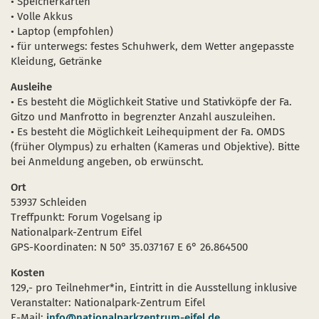
• Speicherkarten
• Volle Akkus
• Laptop (empfohlen)
• für unterwegs: festes Schuhwerk, dem Wetter angepasste
Kleidung, Getränke
Ausleihe
• Es besteht die Möglichkeit Stative und Stativköpfe der Fa.
Gitzo und Manfrotto in begrenzter Anzahl auszuleihen.
• Es besteht die Möglichkeit Leihequipment der Fa. OMDS
(früher Olympus) zu erhalten (Kameras und Objektive). Bitte
bei Anmeldung angeben, ob erwünscht.
Ort
53937 Schleiden
Treffpunkt: Forum Vogelsang ip
Nationalpark-Zentrum Eifel
GPS-Koordinaten: N 50° 35.037167 E 6° 26.864500
Kosten
129,- pro Teilnehmer*in, Eintritt in die Ausstellung inklusive
Veranstalter: Nationalpark-Zentrum Eifel
E-Mail:
info@nationalparkzentrum-eifel.de