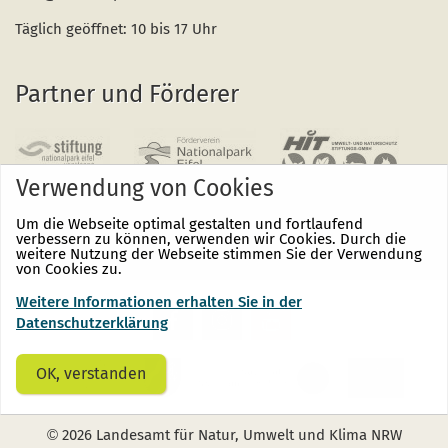
Täglich geöffnet: 10 bis 17 Uhr
Partner und Förderer
Verwendung von Cookies
Um die Webseite optimal gestalten und fortlaufend
verbessern zu können, verwenden wir Cookies. Durch die
weitere Nutzung der Webseite stimmen Sie der Verwendung
von Cookies zu.
Weitere Informationen erhalten Sie in der
Nationalpark
Nationalpark
Nationalpark
Eifel
Eifel
Eifel
Datenschutzerklärung
auf
auf
auf
Facebook
Instagram
Youtube
(öffnet
(öffnet
(öffnet
OK, verstanden
sich
sich
sich
in
in
in
einem
einem
einem
neuen
neuen
neuen
©
2026 Landesamt für Natur, Umwelt und Klima NRW
Fenster)
Fenster)
Fenster)