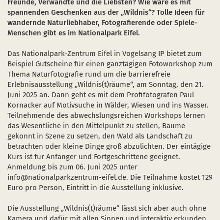
Freunde, Verwandte und die Liebsten? Wie wäre es mit
Naturentwicklung
Kinder, Jugendliche und Familien
Nationalpark-Kitas
Bücher und Karten
spannenden Geschenken aus der „Wildnis“? Tolle Ideen für
wandernde Naturliebhaber, Fotografierende oder Spiele-
Absterbende Fichten machen Platz für heimische 
Schulen und Kitas
Kurzfilme
Menschen gibt es im Nationalpark Eifel.
Der Wolf kehrt zurück
Barrierefrei unterwegs
Afrikanische Schweinepest
Das Nationalpark-Zentrum Eifel in Vogelsang IP bietet zum
Beispiel Gutscheine für einen ganztägigen Fotoworkshop zum
Sternenpark
FAQ
Thema Naturfotografie rund um die barrierefreie
Erlebnisausstellung „Wildnis(t)räume“, am Sonntag, den 21.
Erlebnisregion Nationalpark Eifel
Juni 2025 an. Dann geht es mit dem Profifotografen Paul
 in einem neuen Fenster)
et sich in einem neuen Fenster)
öffnet sich in einem neuen Fenster)
Kornacker auf Motivsuche in Wälder, Wiesen und ins Wasser.
Start- und Treffpunkte
Teilnehmende des abwechslungsreichen Workshops lernen
das Wesentliche in den Mittelpunkt zu stellen, Bäume
gekonnt in Szene zu setzen, den Wald als Landschaft zu
betrachten oder kleine Dinge groß abzulichten. Der eintägige
Kurs ist für Anfänger und Fortgeschrittene geeignet.
Anmeldung bis zum 06. Juni 2025 unter
info@nationalparkzentrum-eifel.de. Die Teilnahme kostet 129
Euro pro Person, Eintritt in die Ausstellung inklusive.
Die Ausstellung „Wildnis(t)räume“ lässt sich aber auch ohne
Kamera und dafür mit allen Sinnen und interaktiv erkunden.