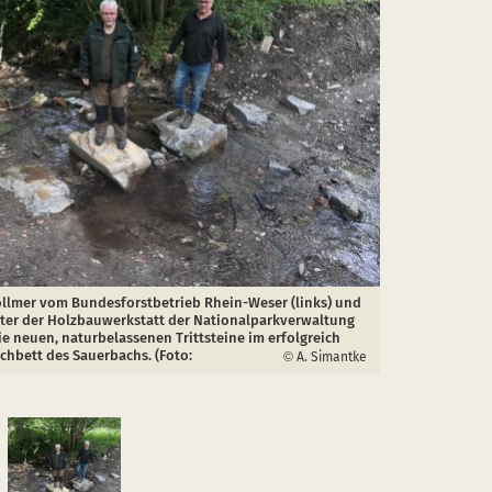
ollmer vom Bundesforstbetrieb Rhein-Weser (links) und
iter der Holzbauwerkstatt der Nationalparkverwaltung
die neuen, naturbelassenen Trittsteine im erfolgreich
chbett des Sauerbachs. (Foto:
A. Simantke