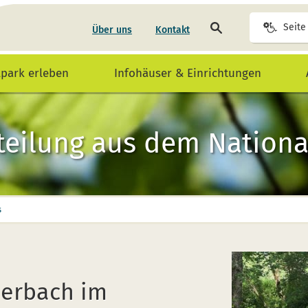
Seite
Seite
Über uns
Kontakt
durchsuchen
lpark erleben
Infohäuser & Einrichtungen
teilung aus dem National
s
uerbach im