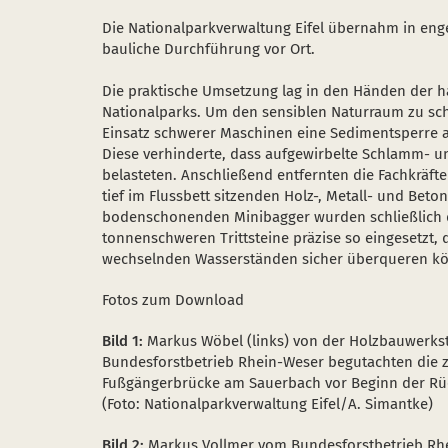
Die Nationalparkverwaltung Eifel übernahm in en
bauliche Durchführung vor Ort.
Die praktische Umsetzung lag in den Händen der 
Nationalparks. Um den sensiblen Naturraum zu sch
Einsatz schwerer Maschinen eine Sedimentsperre au
Diese verhinderte, dass aufgewirbelte Schlamm- u
belasteten. Anschließend entfernten die Fachkräfte
tief im Flussbett sitzenden Holz-, Metall- und Beto
bodenschonenden Minibagger wurden schließlich d
tonnenschweren Trittsteine präzise so eingesetzt,
wechselnden Wasserständen sicher überqueren k
Fotos zum Download
Bild 1:
Markus Wöbel (links) von der Holzbauwerks
Bundesforstbetrieb Rhein-Weser begutachten die 
Fußgängerbrücke am Sauerbach vor Beginn der R
(Foto: Nationalparkverwaltung Eifel/A. Simantke)
Bild 2:
Markus Vollmer vom Bundesforstbetrieb Rhei