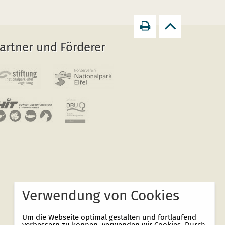
Seite
zurück
artner und Förderer
drucken
zum
Seitenanfang
Verwendung von Cookies
Um die Webseite optimal gestalten und fortlaufend