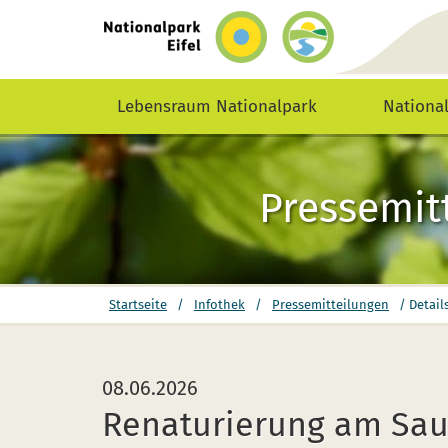
zurück
zur
Startseite
Lebensraum Nationalpark
Nationa
Pressemit
Sie
Startseite
/
Infothek
/
Pressemitteilungen
/
Detail
befinden
sich
hier:
08.06.2026
Renaturierung am Sa