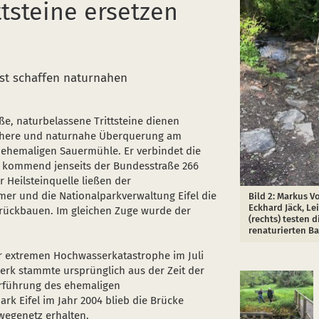
ttsteine ersetzen
st schaffen naturnahen
e, naturbelassene Trittsteine dienen
sichere und naturnahe Überquerung am
 ehemaligen Sauermühle. Er verbindet die
 kommend jenseits der Bundesstraße 266
 Heilsteinquelle ließen der
er und die Nationalparkverwaltung Eifel die
Bild 2: Markus V
Eckhard Jäck, Le
urückbauen. Im gleichen Zuge wurde der
(rechts) testen 
renaturierten Ba
er extremen Hochwasserkatastrophe im Juli
werk stammte ursprünglich aus der Zeit der
erführung des ehemaligen
k Eifel im Jahr 2004 blieb die Brücke
rwegenetz erhalten.