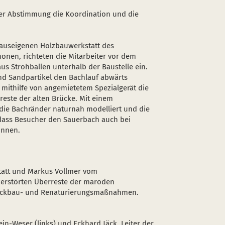
ger Abstimmung die Koordination und die
hauseigenen Holzbauwerkstatt des
onen, richteten die Mitarbeiter vor dem
s Strohballen unterhalb der Baustelle ein.
nd Sandpartikel den Bachlauf abwärts
 mithilfe von angemietetem Spezialgerät die
nreste der alten Brücke. Mit einem
ie Bachränder naturnah modelliert und die
 dass Besucher den Sauerbach auch bei
önnen.
tatt und Markus Vollmer vom
zerstörten Überreste der maroden
ückbau- und Renaturierungsmaßnahmen.
n-Weser (links) und Eckhard Jäck, Leiter der