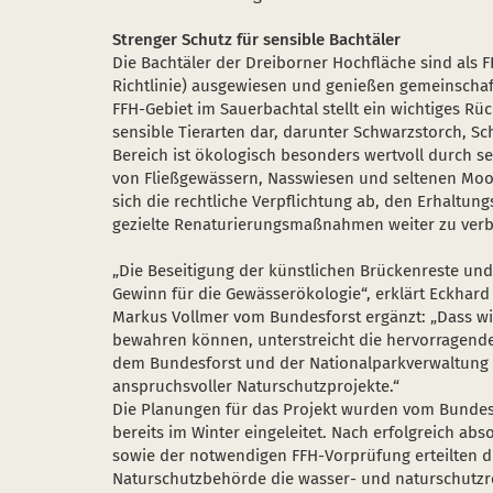
Strenger Schutz für sensible Bachtäler
Die Bachtäler der Dreiborner Hochfläche sind als 
Richtlinie) ausgewiesen und genießen gemeinschaf
FFH-Gebiet im Sauerbachtal stellt ein wichtiges Rü
sensible Tierarten dar, darunter Schwarzstorch, S
Bereich ist ökologisch besonders wertvoll durch
von Fließgewässern, Nasswiesen und seltenen Moor
sich die rechtliche Verpflichtung ab, den Erhaltun
gezielte Renaturierungsmaßnahmen weiter zu verb
„Die Beseitigung der künstlichen Brückenreste und
Gewinn für die Gewässerökologie“, erklärt Eckhard 
Markus Vollmer vom Bundesforst ergänzt: „Dass wi
bewahren können, unterstreicht die hervorragen
dem Bundesforst und der Nationalparkverwaltun
anspruchsvoller Naturschutzprojekte.“
Die Planungen für das Projekt wurden vom Bundesf
bereits im Winter eingeleitet. Nach erfolgreich ab
sowie der notwendigen FFH-Vorprüfung erteilten 
Naturschutzbehörde die wasser- und naturschutz