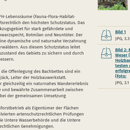
FFH-Lebensräume (Fauna-Flora-Habitat-
tsrechtlich den höchsten Schutzstatus. Das
ckzugsgebiet für stark gefährdete und
Bild 1
chwarzspecht, Rotmilan und Neuntöter. Der
JPG, 3.
 seine dynamische und naturnahe Verzahnung
wäldern. Aus diesem Schutzstatus leitet
Bild 2:
gszustand des Gebiets zu sichern und durch
Weser (
essern.
Holzbau
testen 
erfolgr
 die Offenlegung des Bachbettes sind ein
(Foto:
Jäck, Leiter der Holzbauwerkstatt.
JPG, 3.
r gleichzeitig ein naturnahes Wandererlebnis
de und bewährte Zusammenarbeit zwischen
g bei der gemeinsamen Umsetzung
orstbetrieb als Eigentümer der Flächen
solvierten artenschutzrechtlichen Prüfungen
die Untere Wasserbehörde und die Untere
rechtlichen Genehmigungen.