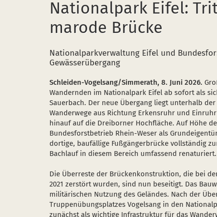
Nationalpark Eifel: Tri
marode Brücke
Nationalparkverwaltung Eifel und Bundesfor
Gewässerübergang
Schleiden-Vogelsang/Simmerath, 8. Juni 2026.
Groß
Wandernden im Nationalpark Eifel ab sofort als 
Sauerbach. Der neue Übergang liegt unterhalb der
Wanderwege aus Richtung Erkensruhr und Einruhr
hinauf auf die Dreiborner Hochfläche. Auf Höhe der
Bundesforstbetrieb Rhein-Weser als Grundeigentüm
dortige, baufällige Fußgängerbrücke vollständig z
Bachlauf in diesem Bereich umfassend renaturiert.
Die Überreste der Brückenkonstruktion, die bei d
2021 zerstört wurden, sind nun beseitigt. Das Bau
militärischen Nutzung des Geländes. Nach der Üb
Truppenübungsplatzes Vogelsang in den Nationalpar
zunächst als wichtige Infrastruktur für das Wande