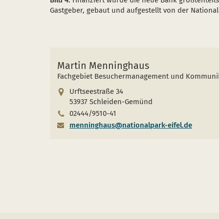
Bild 4:
Finanziert wurde die neue Bank größtenteil
Gastgeber, gebaut und aufgestellt von der Nationalp
Martin Menninghaus
Fachgebiet Besuchermanagement und Kommuni
Urftseestraße 34
53937 Schleiden-Gemünd
02444/9510-41
menninghaus@nationalpark-eifel.de