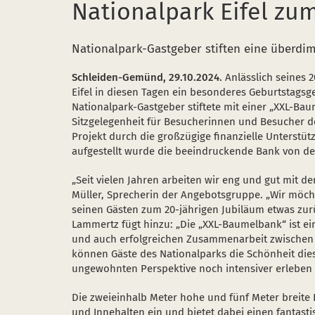
Nationalpark Eifel zu
Nationalpark-Gastgeber stiften eine überdim
Schleiden-Gemünd, 29.10.2024.
Anlässlich seines 
Eifel in diesen Tagen ein besonderes Geburtstagsg
Nationalpark-Gastgeber stiftete mit einer „XXL-B
Sitzgelegenheit für Besucherinnen und Besucher d
Projekt durch die großzügige finanzielle Unterstü
aufgestellt wurde die beeindruckende Bank von der
„Seit vielen Jahren arbeiten wir eng und gut mit 
Müller, Sprecherin der Angebotsgruppe. „Wir möc
seinen Gästen zum 20-jährigen Jubiläum etwas zur
Lammertz fügt hinzu: „Die „XXL-Baumelbank“ ist ei
und auch erfolgreichen Zusammenarbeit zwischen 
können Gäste des Nationalparks die Schönheit dies
ungewohnten Perspektive noch intensiver erleben a
Die zweieinhalb Meter hohe und fünf Meter breite
und Innehalten ein und bietet dabei einen fantast