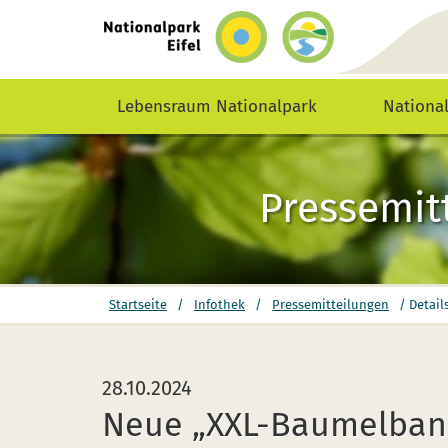
zurück
zur
Startseite
Lebensraum Nationalpark
Nationa
Pressemit
Sie
Startseite
/
Infothek
/
Pressemitteilungen
/
Detail
befinden
sich
hier:
28.10.2024
Neue „XXL-Baumelbank