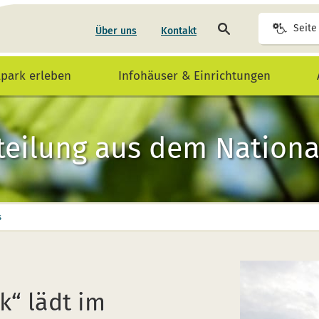
Seite
Seite
Über uns
Kontakt
durchsuchen
lpark erleben
Infohäuser & Einrichtungen
teilung aus dem National
s
“ lädt im