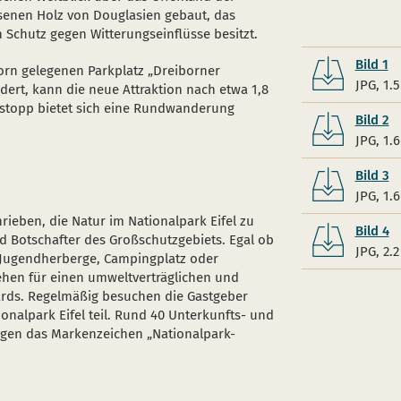
ssenen Holz von Douglasien gebaut, das
 Schutz gegen Witterungseinflüsse besitzt.
Bild 1
orn gelegenen Parkplatz „Dreiborner
JPG, 1.
ert, kann die neue Attraktion nach etwa 1,8
stopp bietet sich eine Rundwanderung
Bild 2
JPG, 1.
Bild 3
JPG, 1.
rieben, die Natur im Nationalpark Eifel zu
Bild 4
nd Botschafter des Großschutzgebiets. Egal ob
JPG, 2.
 Jugendherberge, Campingplatz oder
tehen für einen umweltverträglichen und
ards. Regelmäßig besuchen die Gastgeber
nalpark Eifel teil. Rund 40 Unterkunfts- und
agen das Markenzeichen „Nationalpark-