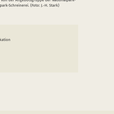
s von der Angebotsgruppe der Nationalpark-
ark-Schreinerei. (Foto: J.-H. Stark)
kation