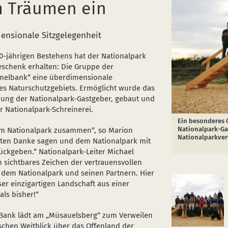
m Träumen ein
ensionale Sitzgelegenheit
20-jährigen Bestehens hat der Nationalpark
eschenk erhalten: Die Gruppe der
aumelbank“ eine überdimensionale
es Naturschutzgebiets. Ermöglicht wurde das
tzung der Nationalpark-Gastgeber, gebaut und
 Nationalpark-Schreinerei.
Ein besonderes 
Nationalpark-Ga
dem Nationalpark zusammen“, so Marion
Nationalparkver
hten Danke sagen und dem Nationalpark mit
ückgeben.“ Nationalpark-Leiter Michael
n sichtbares Zeichen der vertrauensvollen
dem Nationalpark und seinen Partnern. Hier
er einzigartigen Landschaft aus einer
ls bisher!“
 Bank lädt am „Müsauelsberg“ zum Verweilen
ischen Weitblick über das Offenland der