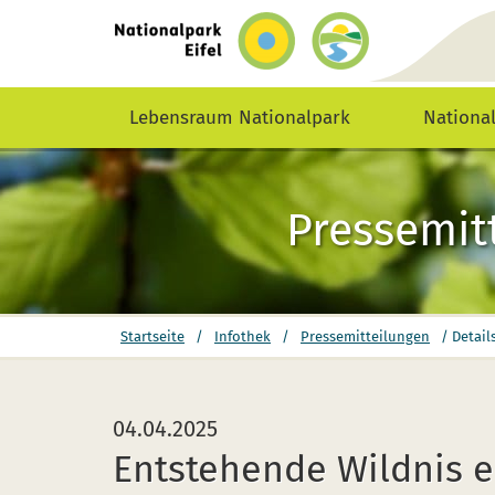
zurück
zur
Startseite
Lebensraum Nationalpark
Nationa
Pressemit
Sie
Startseite
/
Infothek
/
Pressemitteilungen
/
Detail
befinden
sich
hier:
04.04.2025
Entstehende Wildnis 