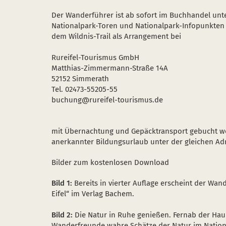
Der Wanderführer ist ab sofort im Buchhandel unte
Nationalpark-Toren und Nationalpark-Infopunkten
dem Wildnis-Trail als Arrangement bei
Rureifel-Tourismus GmbH
Matthias-Zimmermann-Straße 14A
52152 Simmerath
Tel. 02473-55205-55
buchung@rureifel-tourismus.de
mit Übernachtung und Gepäcktransport gebucht werd
anerkannter Bildungsurlaub unter der gleichen Ad
Bilder zum kostenlosen Download
Bild 1:
Bereits in vierter Auflage erscheint der Wan
Eifel“ im Verlag Bachem.
Bild 2:
Die Natur in Ruhe genießen. Fernab der Ha
Wanderfreunde wahre Schätze der Natur im National