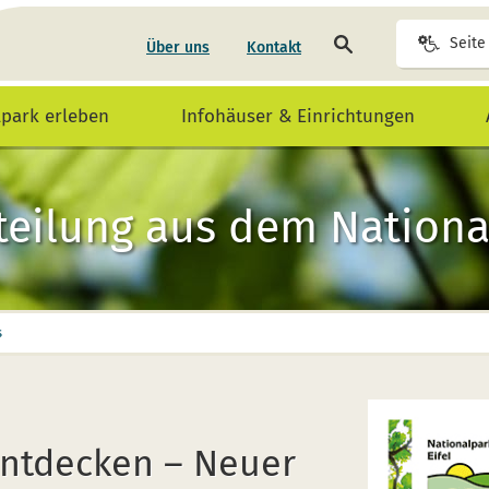
Seite
Seite
Über uns
Kontakt
durchsuchen
lpark erleben
Infohäuser & Einrichtungen
teilung aus dem National
s
entdecken – Neuer