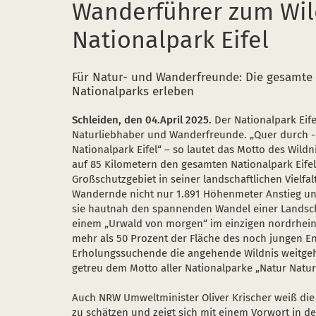
Wanderführer zum Wild
Nationalpark Eifel
Für Natur- und Wanderfreunde: Die gesamte l
Nationalparks erleben
Schleiden, den 04.April 2025.
Der Nationalpark Eife
Naturliebhaber und Wanderfreunde. „Quer durch - m
Nationalpark Eifel“ – so lautet das Motto des Wild
auf 85 Kilometern den gesamten Nationalpark Eif
Großschutzgebiet in seiner landschaftlichen Vielfa
Wandernde nicht nur 1.891 Höhenmeter Anstieg und 
sie hautnah den spannenden Wandel einer Landsch
einem „Urwald von morgen“ im einzigen nordrhein-
mehr als 50 Prozent der Fläche des noch jungen 
Erholungssuchende die angehende Wildnis weitgeh
getreu dem Motto aller Nationalparke „Natur Natur 
Auch NRW Umweltminister Oliver Krischer weiß die 
zu schätzen und zeigt sich mit einem Vorwort in 