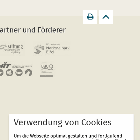
Seite
zurück
artner und Förderer
drucken
zum
Seitenanfang
Verwendung von Cookies
Um die Webseite optimal gestalten und fortlaufend