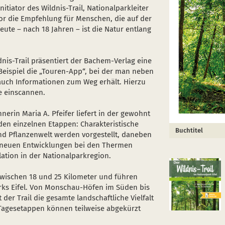
itiator des Wildnis-Trail, Nationalparkleiter
vor die Empfehlung für Menschen, die auf der
ute – nach 18 Jahren – ist die Natur entlang
is-Trail präsentiert der Bachem-Verlag eine
 Beispiel die „Touren-App“, bei der man neben
auch Informationen zum Weg erhält. Hierzu
 einscannen.
erin Maria A. Pfeifer liefert in der gewohnt
den einzelnen Etappen: Charakteristische
Buchtitel
nd Pflanzenwelt werden vorgestellt, daneben
e neuen Entwicklungen bei den Thermen
tion in der Nationalparkregion.
zwischen 18 und 25 Kilometer und führen
rks Eifel. Von Monschau-Höfen im Süden bis
der Trail die gesamte landschaftliche Vielfalt
 Tagesetappen können teilweise abgekürzt