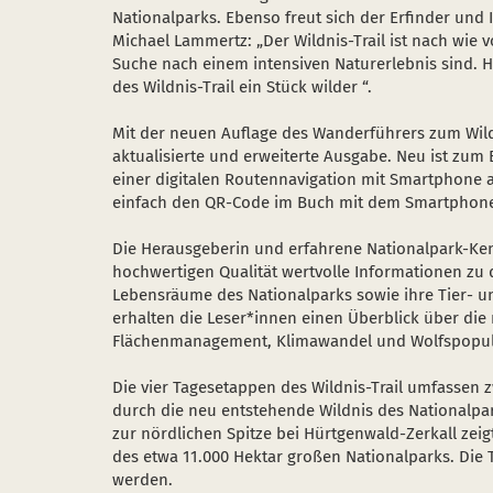
Nationalparks. Ebenso freut sich der Erfinder und In
Michael Lammertz: „Der Wildnis-Trail ist nach wie 
Suche nach einem intensiven Naturerlebnis sind. He
des Wildnis-Trail ein Stück wilder “.
Mit der neuen Auflage des Wanderführers zum Wildn
aktualisierte und erweiterte Ausgabe. Neu ist zum
einer digitalen Routennavigation mit Smartphone 
einfach den QR-Code im Buch mit dem Smartphone
Die Herausgeberin und erfahrene Nationalpark-Kenn
hochwertigen Qualität wertvolle Informationen zu 
Lebensräume des Nationalparks sowie ihre Tier- u
erhalten die Leser*innen einen Überblick über di
Flächenmanagement, Klimawandel und Wolfspopula
Die vier Tagesetappen des Wildnis-Trail umfassen 
durch die neu entstehende Wildnis des Nationalpa
zur nördlichen Spitze bei Hürtgenwald-Zerkall zeigt 
des etwa 11.000 Hektar großen Nationalparks. Die
werden.