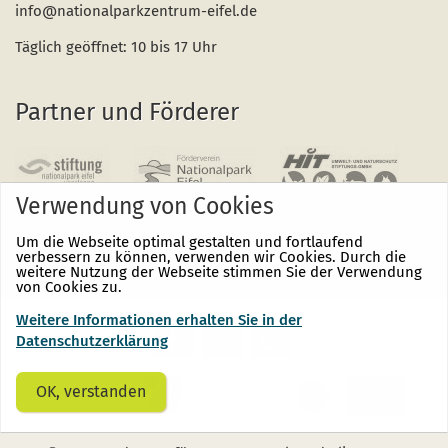
info@nationalparkzentrum-eifel.de
Täglich geöffnet: 10 bis 17 Uhr
Partner und Förderer
Verwendung von Cookies
Um die Webseite optimal gestalten und fortlaufend
verbessern zu können, verwenden wir Cookies. Durch die
weitere Nutzung der Webseite stimmen Sie der Verwendung
von Cookies zu.
Weitere Informationen erhalten Sie in der
Nationalpark
Nationalpark
Nationalpark
Eifel
Eifel
Eifel
Datenschutzerklärung
auf
auf
auf
Facebook
Instagram
Youtube
(öffnet
(öffnet
(öffnet
OK, verstanden
sich
sich
sich
in
in
in
einem
einem
einem
neuen
neuen
neuen