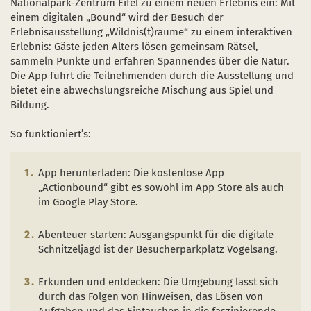
Nationalpark-Zentrum Eifel zu einem neuen Erlebnis ein: Mit
Naturentwicklung
Kinder, Jugendliche und Familien
Nationalpark-Kitas
Bücher und Karten
einem digitalen „Bound“ wird der Besuch der
Erlebnisausstellung „Wildnis(t)räume“ zu einem interaktiven
Absterbende Fichten machen Platz für heimische 
Schulen und Kitas
Kurzfilme
Erlebnis: Gäste jeden Alters lösen gemeinsam Rätsel,
sammeln Punkte und erfahren Spannendes über die Natur.
Der Wolf kehrt zurück
Barrierefrei unterwegs
Afrikanische Schweinepest
Die App führt die Teilnehmenden durch die Ausstellung und
bietet eine abwechslungsreiche Mischung aus Spiel und
Sternenpark
FAQ
Bildung.
Erlebnisregion Nationalpark Eifel
So funktioniert’s:
 in einem neuen Fenster)
et sich in einem neuen Fenster)
öffnet sich in einem neuen Fenster)
Start- und Treffpunkte
App herunterladen: Die kostenlose App
„Actionbound“ gibt es sowohl im App Store als auch
im Google Play Store.
Abenteuer starten: Ausgangspunkt für die digitale
Schnitzeljagd ist der Besucherparkplatz Vogelsang.
Erkunden und entdecken: Die Umgebung lässt sich
durch das Folgen von Hinweisen, das Lösen von