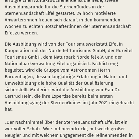
erfolgreichen Auftaktwochenende ist die neue, zweite
Naturentwicklung
Kinder, Jugendliche und Familien
Nationalpark-Kitas
Bücher und Karten
Ausbildungsrunde für die SternenGuides in der
SternenLandschaft Eifel gestartet. 24 hoch motivierte
Absterbende Fichten machen Platz für heimische 
Schulen und Kitas
Kurzfilme
Anwärter:innen freuen sich darauf, in den kommenden
Wochen zu echten Botschafter:innen der SternenLandschaft
Der Wolf kehrt zurück
Barrierefrei unterwegs
Afrikanische Schweinepest
Eifel zu werden.
Sternenpark
FAQ
Die Ausbildung wird von der Tourismuswerkstatt Eifel in
Kooperation mit der Nordeifel Tourismus GmbH, der Rureifel
Erlebnisregion Nationalpark Eifel
Tourismus GmbH, dem Naturpark Nordeifel
e.V.
und der
 in einem neuen Fenster)
et sich in einem neuen Fenster)
öffnet sich in einem neuen Fenster)
Nationalparkverwaltung Eifel organisiert. Fachlich eng
Start- und Treffpunkte
begleitet, wird die Gruppe vom Astronomen Herrn
Bardenhagen, dessen langjährige Erfahrung in Natur- und
Umweltbildung die hohe Qualität der Qualifizierung
sicherstellt. Moderiert wird die Ausbildung von Frau Dr.
Gertrud Hein, die ihre Expertise bereits beim ersten
Ausbildungsgang der SternenGuides im Jahr 2021 eingebracht
hat.
„Der Nachthimmel über der SternenLandschaft Eifel ist ein
wertvoller Schatz. Wir sind beeindruckt, mit welch großer
Neugier und mit welchem Engagement die Teilnehmenden in