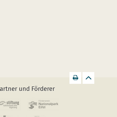
Seite
zurück
artner und Förderer
drucken
zum
Seitenanfang