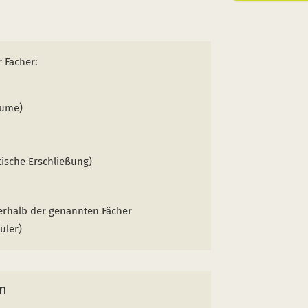
 Fächer:
äume)
tische Erschließung)
erhalb der genannten Fächer
üler)
n