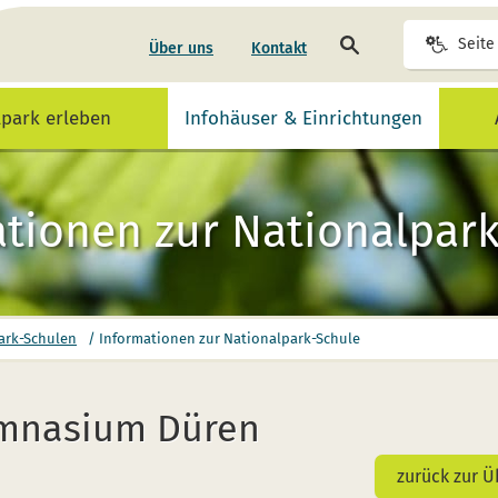
Seite
Seite
Über uns
Kontakt
durchsuchen
lpark erleben
Infohäuser & Einrichtungen
tionen zur Nationalpar
ark-Schulen
/
Informationen zur Nationalpark-Schule
ymnasium Düren
zurück zur Ü