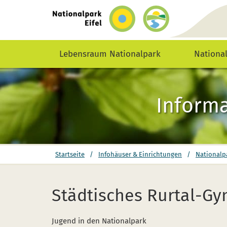
zurück
zur
Startseite
Lebensraum Nationalpark
Nationa
Informa
Sie
Startseite
/
Infohäuser & Einrichtungen
/
Nationalp
befinden
sich
hier:
Städtisches Rurtal-G
Jugend in den Nationalpark