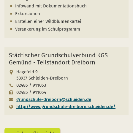
Naturentwicklung
Kinder, Jugendliche und Familien
Nationalpark-Kitas
Bücher und Karten
Infowand mit Dokumentationsbuch
Exkursionen
Absterbende Fichten machen Platz für heimische 
Schulen und Kitas
Kurzfilme
Erstellen einer Wildblumenkartei
Der Wolf kehrt zurück
Barrierefrei unterwegs
Afrikanische Schweinepest
Verankerung im Schulprogramm
Sternenpark
FAQ
Erlebnisregion Nationalpark Eifel
Städtischer Grundschulverbund KGS
 in einem neuen Fenster)
et sich in einem neuen Fenster)
öffnet sich in einem neuen Fenster)
Gemünd - Teilstandort Dreiborn
Start- und Treffpunkte
Hagefeld 9
53937 Schleiden-Dreiborn
02485 / 911053
02485 / 911054
grundschule-dreiborn@schleiden.de
http://www.grundschule-dreiborn.schleiden.de/