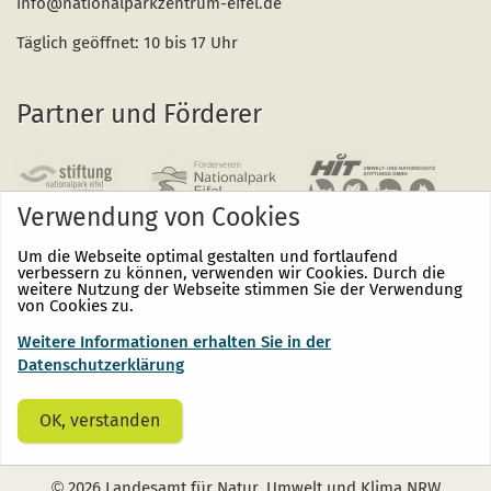
info@nationalparkzentrum-eifel.de
Täglich geöffnet: 10 bis 17 Uhr
Partner und Förderer
Verwendung von Cookies
Um die Webseite optimal gestalten und fortlaufend
verbessern zu können, verwenden wir Cookies. Durch die
weitere Nutzung der Webseite stimmen Sie der Verwendung
von Cookies zu.
Weitere Informationen erhalten Sie in der
Nationalpark
Nationalpark
Nationalpark
Eifel
Eifel
Eifel
Datenschutzerklärung
auf
auf
auf
Facebook
Instagram
Youtube
(öffnet
(öffnet
(öffnet
OK, verstanden
sich
sich
sich
in
in
in
einem
einem
einem
neuen
neuen
neuen
©
2026 Landesamt für Natur, Umwelt und Klima NRW