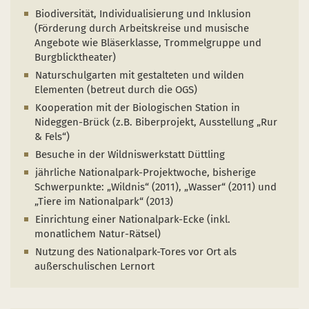
Naturentwicklung
Kinder, Jugendliche und Familien
Nationalpark-Kitas
Bücher und Karten
Biodiversität, Individualisierung und Inklusion
(Förderung durch Arbeitskreise und musische
Absterbende Fichten machen Platz für heimische 
Schulen und Kitas
Kurzfilme
Angebote wie Bläserklasse, Trommelgruppe und
Burgblicktheater)
Der Wolf kehrt zurück
Barrierefrei unterwegs
Afrikanische Schweinepest
Naturschulgarten mit gestalteten und wilden
Elementen (betreut durch die OGS)
Sternenpark
FAQ
Kooperation mit der Biologischen Station in
Erlebnisregion Nationalpark Eifel
Nideggen-Brück (z.B. Biberprojekt, Ausstellung „Rur
 in einem neuen Fenster)
et sich in einem neuen Fenster)
öffnet sich in einem neuen Fenster)
& Fels“)
Start- und Treffpunkte
Besuche in der Wildniswerkstatt Düttling
jährliche Nationalpark-Projektwoche, bisherige
Schwerpunkte: „Wildnis“ (2011), „Wasser“ (2011) und
„Tiere im Nationalpark“ (2013)
Einrichtung einer Nationalpark-Ecke (inkl.
monatlichem Natur-Rätsel)
Nutzung des Nationalpark-Tores vor Ort als
außerschulischen Lernort