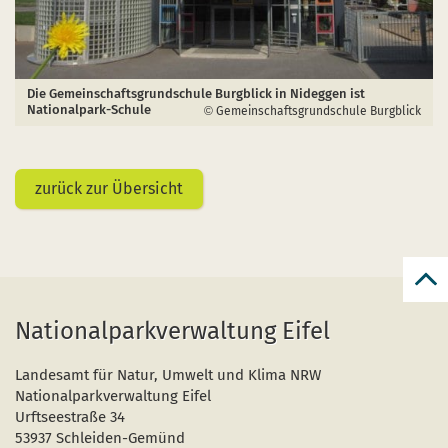
Die Gemeinschaftsgrundschule Burgblick in Nideggen ist
Nationalpark-Schule
Gemeinschaftsgrundschule Burgblick
zurück zur Übersicht
zur
zum
Nationalparkverwaltung Eifel
Seit
Landesamt für Natur, Umwelt und Klima NRW
Nationalparkverwaltung Eifel
Urftseestraße 34
53937 Schleiden-Gemünd