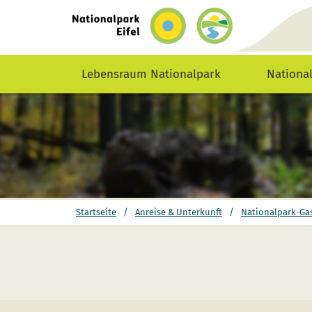
zurück
zur
Startseite
Lebensraum Nationalpark
Nationa
Sie
Startseite
/
Anreise & Unterkunft
/
Nationalpark-Ga
befinden
sich
hier: