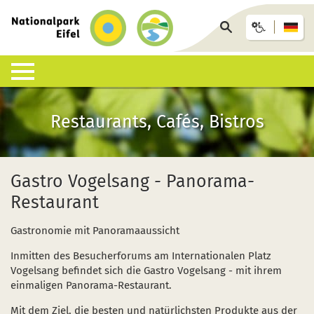
zurück
zur
Seite
Startseite
durchsuchen
Lebensraum Nationalpark
Nationalpark erleben
Infohäuser & Einrichtungen
Anreise & Unterkunft
Infothek
Restaurants, Cafés, Bistros
Was ist ein Nationalpark?
Veranstaltungen
Nationalpark-Zentrum Eifel
Anreise
Pressemitteilungen
Besondere Tiere und Pflanzen
Aktuelles
Nationalpark-Tore
Nationalpark-Gastgeber
Sozioökonomisches Monitoring
Gastro Vogelsang - Panorama-
Restaurant
Artenliste
Geführte Wanderungen
Nationalpark-Infopunkte
Arrangements & Pauschalen
Downloads
Gastronomie mit Panoramaaussicht
Lebensräume
Auf eigene Faust
Wildniswerkstatt Düttling
GästeCard
Motorradfahrende
Inmitten des Besucherforums am Internationalen Platz
Geologie, Böden und Klima
Wandervorschläge
Natur-Erlebnis-Treff (NEsT) Jugendwaldheim
Fahrtziel Natur
Einsatz von Drohnen
Vogelsang befindet sich die Gastro Vogelsang - mit ihrem
einmaligen Panorama-Restaurant.
Forschung im Nationalpark
Wildnis-Trail
Nationalpark-Schulen
Fan-Artikel zum Nationalpark
Mit dem Ziel, die besten und natürlichsten Produkte aus der