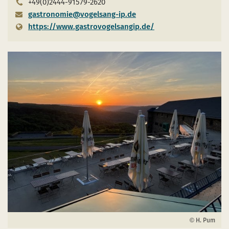
+49(0)2444-91579-2620
gastronomie@vogelsang-ip.de
https://www.gastrovogelsangip.de/
H. Pum