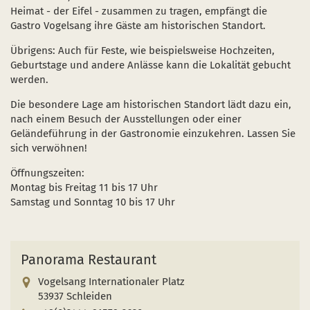
Naturentwicklung
Kinder, Jugendliche und Familien
Nationalpark-Kitas
Bücher und Karten
Heimat - der Eifel - zusammen zu tragen, empfängt die
Gastro Vogelsang ihre Gäste am historischen Standort.
Absterbende Fichten machen Platz für heimische 
Schulen und Kitas
Kurzfilme
Übrigens: Auch für Feste, wie beispielsweise Hochzeiten,
Der Wolf kehrt zurück
Barrierefrei unterwegs
Afrikanische Schweinepest
Geburtstage und andere Anlässe kann die Lokalität gebucht
werden.
Sternenpark
FAQ
Die besondere Lage am historischen Standort lädt dazu ein,
nach einem Besuch der Ausstellungen oder einer
Erlebnisregion Nationalpark Eifel
Geländeführung in der Gastronomie einzukehren. Lassen Sie
 in einem neuen Fenster)
et sich in einem neuen Fenster)
öffnet sich in einem neuen Fenster)
sich verwöhnen!
Start- und Treffpunkte
Öffnungszeiten:
Montag bis Freitag 11 bis 17 Uhr
Samstag und Sonntag 10 bis 17 Uhr
Panorama Restaurant
Vogelsang Internationaler Platz
53937 Schleiden