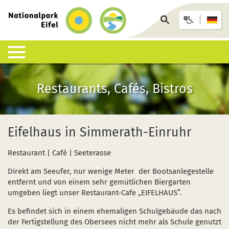
zurück
zur
Seite
Startseite
durchsuchen
Lebensraum Nationalpark
Nationalpark erleben
Infohäuser & Einrichtungen
Anreise & Unterkunft
Infothek
Restaurants, Cafés, Bistros
Was ist ein Nationalpark?
Veranstaltungen
Nationalpark-Zentrum Eifel
Anreise
Pressemitteilungen
Besondere Tiere und Pflanzen
Aktuelles
Nationalpark-Tore
Nationalpark-Gastgeber
Sozioökonomisches Monitoring
Eifelhaus in Simmerath-Einruhr
Artenliste
Geführte Wanderungen
Nationalpark-Infopunkte
Arrangements & Pauschalen
Downloads
Restaurant | Café | Seeterasse
Lebensräume
Auf eigene Faust
Wildniswerkstatt Düttling
GästeCard
Motorradfahrende
Direkt am Seeufer, nur wenige Meter der Bootsanlegestelle
entfernt und von einem sehr gemütlichen Biergarten
Geologie, Böden und Klima
Wandervorschläge
Natur-Erlebnis-Treff (NEsT) Jugendwaldheim
Fahrtziel Natur
Einsatz von Drohnen
umgeben liegt unser Restaurant-Cafe „EIFELHAUS”.
Es befindet sich in einem ehemaligen Schulgebäude das nach
Forschung im Nationalpark
Wildnis-Trail
Nationalpark-Schulen
Fan-Artikel zum Nationalpark
der Fertigstellung des Obersees nicht mehr als Schule genutzt