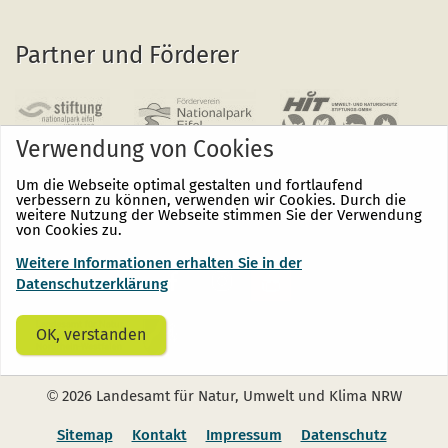
Partner und Förderer
Verwendung von Cookies
Um die Webseite optimal gestalten und fortlaufend
verbessern zu können, verwenden wir Cookies. Durch die
weitere Nutzung der Webseite stimmen Sie der Verwendung
von Cookies zu.
Weitere Informationen erhalten Sie in der
Nationalpark
Nationalpark
Nationalpark
Eifel
Eifel
Eifel
Datenschutzerklärung
auf
auf
auf
Facebook
Instagram
Youtube
(öffnet
(öffnet
(öffnet
OK, verstanden
sich
sich
sich
in
in
in
einem
einem
einem
neuen
neuen
neuen
©
2026 Landesamt für Natur, Umwelt und Klima NRW
Fenster)
Fenster)
Fenster)
Sitemap
Kontakt
Impressum
Datenschutz