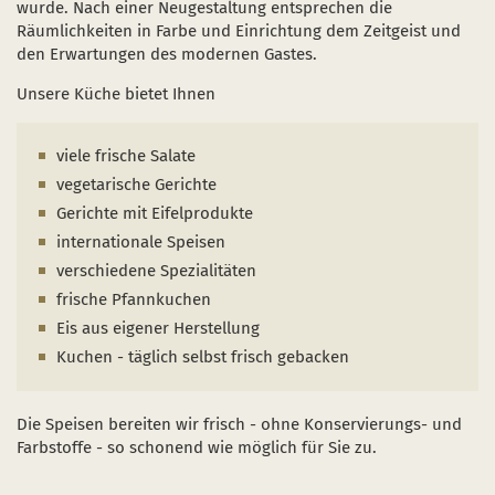
wurde. Nach einer Neugestaltung entsprechen die
Naturentwicklung
Kinder, Jugendliche und Familien
Nationalpark-Kitas
Bücher und Karten
Räumlichkeiten in Farbe und Einrichtung dem Zeitgeist und
den Erwartungen des modernen Gastes.
Absterbende Fichten machen Platz für heimische 
Schulen und Kitas
Kurzfilme
Unsere Küche bietet Ihnen
Der Wolf kehrt zurück
Barrierefrei unterwegs
Afrikanische Schweinepest
Sternenpark
FAQ
viele frische Salate
vegetarische Gerichte
Erlebnisregion Nationalpark Eifel
Gerichte mit Eifelprodukte
 in einem neuen Fenster)
et sich in einem neuen Fenster)
öffnet sich in einem neuen Fenster)
Start- und Treffpunkte
internationale Speisen
verschiedene Spezialitäten
frische Pfannkuchen
Eis aus eigener Herstellung
Kuchen - täglich selbst frisch gebacken
Die Speisen bereiten wir frisch - ohne Konservierungs- und
Farbstoffe - so schonend wie möglich für Sie zu.