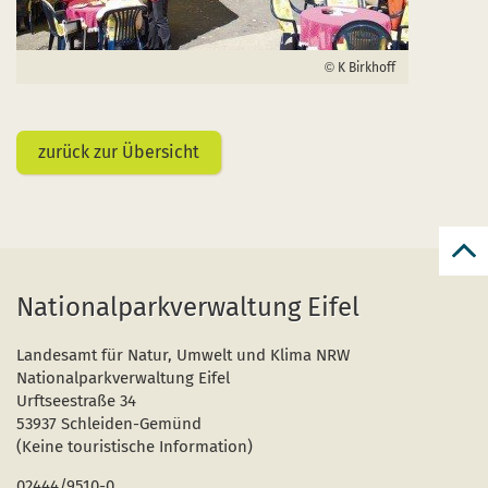
K Birkhoff
zurück zur Übersicht
zur
zum
Nationalparkverwaltung Eifel
Seit
Landesamt für Natur, Umwelt und Klima NRW
Nationalparkverwaltung Eifel
Urftseestraße 34
53937 Schleiden-Gemünd
(Keine touristische Information)
02444/9510-0