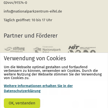
02444/91574-0
info@nationalparkzentrum-eifel.de
Täglich geöffnet: 10 bis 17 Uhr
Partner und Förderer
Verwendung von Cookies
Um die Webseite optimal gestalten und fortlaufend
verbessern zu können, verwenden wir Cookies. Durch die
weitere Nutzung der Webseite stimmen Sie der Verwendung
von Cookies zu.
Weitere Informationen erhalten Sie in der
Nationalpark
Nationalpark
Nationalpark
Eifel
Eifel
Eifel
Datenschutzerklärung
auf
auf
auf
Facebook
Instagram
Youtube
(öffnet
(öffnet
(öffnet
OK, verstanden
sich
sich
sich