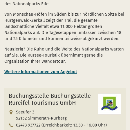
Naturentwicklung
Kinder, Jugendliche und Familien
Nationalpark-Kitas
Bücher und Karten
des Nationalparks Eifel.
Von Monschau-Höfen im Süden bis zur nördlichen Spitze bei
Absterbende Fichten machen Platz für heimische 
Schulen und Kitas
Kurzfilme
Hürtgenwald-Zerkall zeigt der Trail die gesamte
landschaftliche Vielfalt etwa 11.000 Hektar großen
Der Wolf kehrt zurück
Barrierefrei unterwegs
Afrikanische Schweinepest
Nationalparks auf. Die Tagesetappen umfassen zwischen 18
und 25 Kilometer und können teilweise abgekürzt werden.
Sternenpark
FAQ
Neugierig? Die Ruhe und die Weite des Nationalparks warten
Erlebnisregion Nationalpark Eifel
auf Sie. Die Rursee-Touristik übernimmt gerne die
 in einem neuen Fenster)
et sich in einem neuen Fenster)
öffnet sich in einem neuen Fenster)
Organisation Ihrer Wandertour.
Start- und Treffpunkte
Weitere Informationen zum Angebot
Buchungsstelle Buchungsstelle
Rureifel Tourismus GmbH
Seeufer 3
52152 Simmerath-Rurberg
02473 937722 (Erreichbarkeit: 13.30 - 16.00 Uhr)