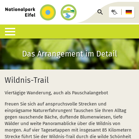
zurück
zur
Seite
Startseite
durchsuchen
Lebensraum Nationalpark
Nationalpark erleben
Infohäuser & Einrichtungen
Anreise & Unterkunft
Infothek
Das Arrangement im Detail
Was ist ein Nationalpark?
Veranstaltungen
Nationalpark-Zentrum Eifel
Anreise
Pressemitteilungen
Besondere Tiere und Pflanzen
Aktuelles
Nationalpark-Tore
Nationalpark-Gastgeber
Sozioökonomisches Monitoring
Wildnis-Trail
Artenliste
Geführte Wanderungen
Nationalpark-Infopunkte
Arrangements & Pauschalen
Downloads
Viertägige Wanderung, auch als Pauschalangebot
Lebensräume
Auf eigene Faust
Wildniswerkstatt Düttling
GästeCard
Motorradfahrende
Freuen Sie sich auf anspruchsvolle Strecken und
einprägsame Naturerfahrungen! Tauschen Sie Ihren Alltag
Geologie, Böden und Klima
Wandervorschläge
Natur-Erlebnis-Treff (NEsT) Jugendwaldheim
Fahrtziel Natur
Einsatz von Drohnen
gegen rauschende Bäche, duftende Blumenwiesen, tiefe
Wälder und weite Panoramablicke über die Wildnis von
Forschung im Nationalpark
Wildnis-Trail
Nationalpark-Schulen
Fan-Artikel zum Nationalpark
morgen. Auf vier Tagesetappen mit insgesamt 85 Kilometern
Strecke führt Sie der Wildnis-Trail durch die wilde Schönheit