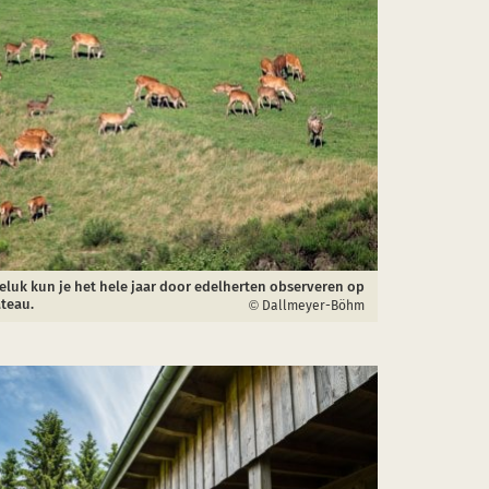
eluk kun je het hele jaar door edelherten observeren op
teau.
Dallmeyer-Böhm