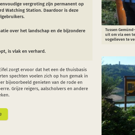
ienvoudige vergroting zijn permanent op
ird Watching Station. Daardoor is deze
lgebruikers.
Tussen Gemünd-M
matie over het landschap en de bijzondere
uit om via een t
vogelleven te v
t, is vlak en verhard.
ifel zorgt ervoor dat het een de thuisbasis
oorten spechten voelen zich op hun gemak in
er bijvoorbeeld genieten van de rode en
erre. Grijze reigers, aalscholvers en andere
eken.
e