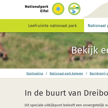
terug
naar
de
startpagina
Leefruimte nationaal park
Nationaal 
Bekijk e
Jij
Startpagina
/
Nationaal park beleven
/
Barrièrevrij
bent
hier:
In de buurt van Dreibo
Dit speciale uitkijkpunt belooft een onvergetelijk