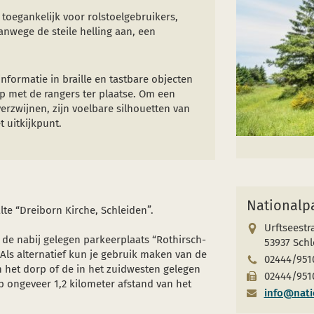
j toegankelijk voor rolstoelgebruikers,
anwege de steile helling aan, een
nformatie in braille en tastbare objecten
p met de rangers ter plaatse. Om een
verzwijnen, zijn voelbare silhouetten van
t uitkijkpunt.
Nationalpa
te “Dreiborn Kirche, Schleiden”.
Urftseestr
 de nabij gelegen parkeerplaats “Rothirsch-
53937 Sch
Als alternatief kun je gebruik maken van de
02444/951
 het dorp of de in het zuidwesten gelegen
02444/951
p ongeveer 1,2 kilometer afstand van het
info@natio