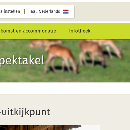
a instellen
Taal: Nederlands
nkomst en accommodatie
Infotheek
spektakel
-uitkijkpunt