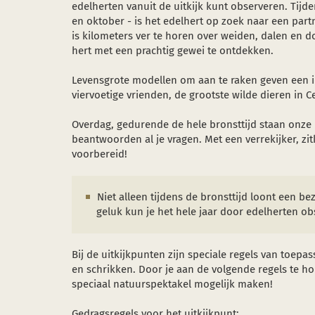
edelherten vanuit de uitkijk kunt observeren. Tij
en oktober - is het edelhert op zoek naar een pa
is kilometers ver te horen over weiden, dalen en 
hert met een prachtig gewei te ontdekken.
Levensgrote modellen om aan te raken geven een i
viervoetige vrienden, de grootste wilde dieren in C
Overdag, gedurende de hele bronsttijd staan onze ra
beantwoorden al je vragen. Met een verrekijker, z
voorbereid!
Niet alleen tijdens de bronsttijd loont een be
geluk kun je het hele jaar door edelherten o
Bij de uitkijkpunten zijn speciale regels van toepa
en schrikken. Door je aan de volgende regels te h
speciaal natuurspektakel mogelijk maken!
Gedragsregels voor het uitkijkpunt: