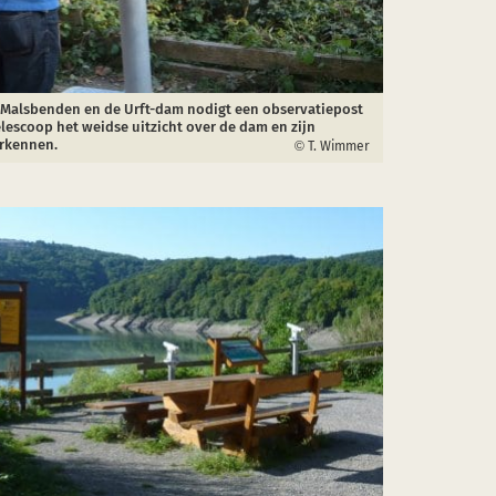
alsbenden en de Urft-dam nodigt een observatiepost
elescoop het weidse uitzicht over de dam en zijn
erkennen.
T. Wimmer