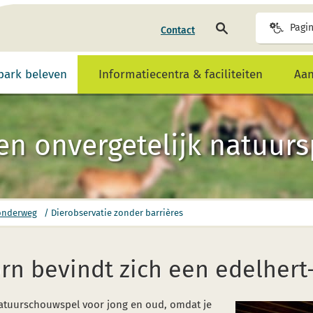
Op
Pagin
Contact
pagina
zoeken
park beleven
Informatiecentra & faciliteiten
Aa
en onvergetelijk natuur
 onderweg
/
Dierobservatie zonder barrières
rn bevindt zich een edelhert
 natuurschouwspel voor jong en oud, omdat je