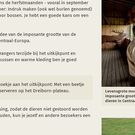
dens de herfstmaanden - vooral in september
rtner: Indruk maken (ook wel burlen genoemd)
door bossen. Je hebt een goede kans om een
dee van de imposante grootte van de
entraal-Europa.
ngers terzijde bij het uitkijkpunt en
itkussen en warme kleding ben je goed
zoekje aan het uitkijkpunt: Met een beetje
bserveren op het Dreiborn-plateau.
Levensgrote mod
imposante groott
dieren in Centra
ssing, zodat de dieren niet gestoord worden
ouden, kun je jezelf en andere bezoekers een