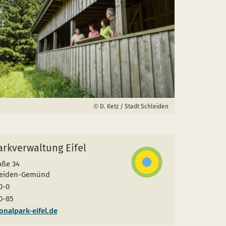
D. Ketz / Stadt Schleiden
rkverwaltung Eifel
aße 34
leiden-Gemünd
0-0
0-85
nalpark-eifel.de