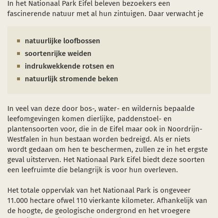
In het Nationaal Park Eifel beleven bezoekers een
Sterrenpark
fascinerende natuur met al hun zintuigen. Daar verwacht je
Bezienswaardigheden
en nieuw venster)
nt in een nieuw venster)
 (opent in een nieuw venster)
natuurlijke loofbossen
Start- en ontmoetingspunten
soortenrijke weiden
indrukwekkende rotsen en
natuurlijk stromende beken
In veel van deze door bos-, water- en wildernis bepaalde
leefomgevingen komen dierlijke, paddenstoel- en
plantensoorten voor, die in de Eifel maar ook in Noordrijn-
Westfalen in hun bestaan worden bedreigd. Als er niets
wordt gedaan om hen te beschermen, zullen ze in het ergste
geval uitsterven. Het Nationaal Park Eifel biedt deze soorten
een leefruimte die belangrijk is voor hun overleven.
Het totale oppervlak van het Nationaal Park is ongeveer
11.000 hectare ofwel 110 vierkante kilometer. Afhankelijk van
de hoogte, de geologische ondergrond en het vroegere