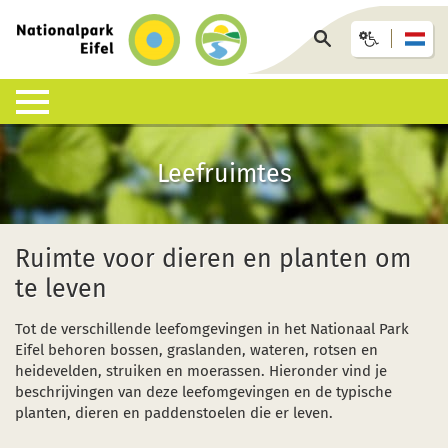
terug
naar
Op
de
pagina
startpagina
zoeken
Leefruimte nationaal park
Nationaal park beleven
Informatiecentra & faciliteiten
Aankomst en accommodatie
Infotheek
Leefruimtes
Wat is een nationaal park?
Wandelingen met gids
Nationaal Park-Centrum Eifel
Bus, trein of auto
Interactieve kaart
Soortenlijst
Op eigen houtje
Nationaal Park-Poorten
Nationaalpark-Gastheren
Downloads
Ruimte voor dieren en planten om
te leven
Leefruimtes
Kinderen, tieners en gezinnen
Nationaal Park-Infopunten
GästeCard (gastenkaart)
FAQ
Tot de verschillende leefomgevingen in het Nationaal Park
Geologie, bodem en klimaat
Evenementenkalender (Duits)
Arrangementen en forfaitaire aanbiedingen
Ongevallen met wilde dieren
Eifel behoren bossen, graslanden, wateren, rotsen en
heidevelden, struiken en moerassen. Hieronder vind je
Onderzoek in het nationaal park
Wildernis Trail
Afrikaanse varkenspest (AVP)
beschrijvingen van deze leefomgevingen en de typische
planten, dieren en paddenstoelen die er leven.
Natuurontwikkeling
Barrièrevrij onderweg