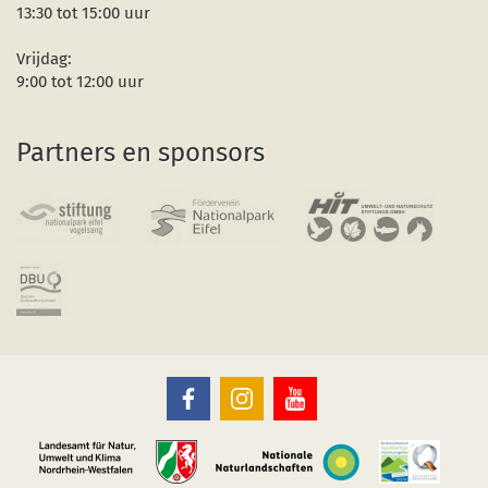
13:30 tot 15:00 uur
Vrijdag:
9:00 tot 12:00 uur
Partners en sponsors
Nationaal
Nationaal
Nationaal
Park
Park
Park
Eifel
Eifel
Eifel
op
op
op
Facebook
Instagram
Youtube
(opent
(opent
(opent
in
in
in