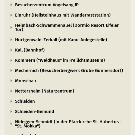
Sterrenpark
Besucherzentrum Vogelsang IP
Bezienswaardigheden
Einruhr (Heilsteinhaus mit Wanderraststation)
en nieuw venster)
nt in een nieuw venster)
 (opent in een nieuw venster)
Heimbach-Schwammenauel (Dormio Resort Eifeler
Start- en ontmoetingspunten
Tor)
Hürtgenwald-Zerkall (mit Kanu-Anlegestelle)
Kall (Bahnhof)
Kommern ("Waldhaus" im Freilichtmuseum)
Mechernich (Besucherbergwerk Grube Günnersdorf)
Monschau
Nettersheim (Naturzentrum)
Schleiden
Schleiden-Gemünd
Nideggen-Schmidt (in der Pfarrkirche St. Hubertus -
"St. Mokka")