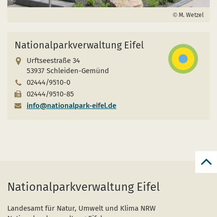
M. Wetzel
Nationalparkverwaltung Eifel
Urftseestraße 34
53937 Schleiden-Gemünd
02444/9510-0
02444/9510-85
info@nationalpark-eifel.de
teru
naar
Nationalparkverwaltung Eifel
begi
van
de
pagi
Landesamt für Natur, Umwelt und Klima NRW