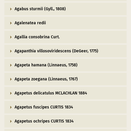
Le parc aux étoiles
Agabus sturmii (Gyll., 1808)
Ce qu’il y a à voir
Agalenatea redii
uvre dans une nouvelle fenêtre)
am (s’ouvre dans une nouvelle fenêtre)
Youtube (s’ouvre dans une nouvelle fenêtre)
Points de départ et de rencontre
Agallia consobrina Curt.
Agapanthia villosoviridescens (DeGeer, 1775)
Agapeta hamana (Linnaeus, 1758)
Agapeta zoegana (Linnaeus, 1767)
Agapetus delicatulus MCLACHLAN 1884
Agapetus fuscipes CURTIS 1834
Agapetus ochripes CURTIS 1834