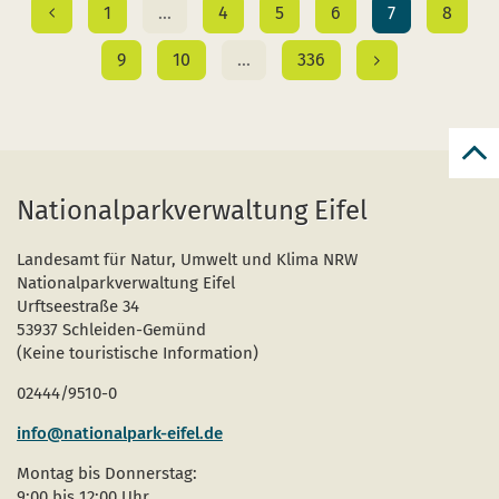
1
…
4
5
6
7
8
9
10
…
336
reto
en
Nationalparkverwaltung Eifel
haut
de
pag
Landesamt für Natur, Umwelt und Klima NRW
Nationalparkverwaltung Eifel
Urftseestraße 34
53937 Schleiden-Gemünd
(Keine touristische Information)
02444/9510-0
info@nationalpark-eifel.de
Montag bis Donnerstag:
9:00 bis 12:00 Uhr