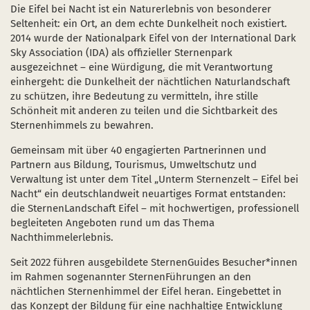
Schulen und Kitas
Projekt "Nationalpark-Kita"
Die Eifel bei Nacht ist ein Naturerlebnis von besonderer
Seltenheit: ein Ort, an dem echte Dunkelheit noch existiert.
2014 wurde der Nationalpark Eifel von der International Dark
Sky Association (IDA) als offizieller Sternenpark
ausgezeichnet – eine Würdigung, die mit Verantwortung
einhergeht: die Dunkelheit der nächtlichen Naturlandschaft
 einem neuen Fenster)
sich in einem neuen Fenster)
fnet sich in einem neuen Fenster)
zu schützen, ihre Bedeutung zu vermitteln, ihre stille
Schönheit mit anderen zu teilen und die Sichtbarkeit des
Sternenhimmels zu bewahren.
Gemeinsam mit über 40 engagierten Partnerinnen und
Partnern aus Bildung, Tourismus, Umweltschutz und
Verwaltung ist unter dem Titel „Unterm Sternenzelt – Eifel bei
Nacht“ ein deutschlandweit neuartiges Format entstanden:
die SternenLandschaft Eifel – mit hochwertigen, professionell
begleiteten Angeboten rund um das Thema
Nachthimmelerlebnis.
Seit 2022 führen ausgebildete SternenGuides Besucher*innen
im Rahmen sogenannter SternenFührungen an den
nächtlichen Sternenhimmel der Eifel heran. Eingebettet in
das Konzept der Bildung für eine nachhaltige Entwicklung