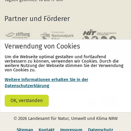
Partner und Förderer
Verwendung von Cookies
Um die Webseite optimal gestalten und fortlaufend
verbessern zu können, verwenden wir Cookies. Durch die
weitere Nutzung der Webseite stimmen Sie der Verwendung
von Cookies zu.
Weitere Informationen erhalten Sie in der
Nationalpark
Nationalpark
Nationalpark
Eifel
Eifel
Eifel
Datenschutzerklärung
auf
auf
auf
Facebook
Instagram
Youtube
(öffnet
(öffnet
(öffnet
OK, verstanden
sich
sich
sich
in
in
in
einem
einem
einem
neuen
neuen
neuen
©
2026 Landesamt für Natur, Umwelt und Klima NRW
Fenster)
Fenster)
Fenster)
Sitemap
Kontakt
Impressum
Datenschutz