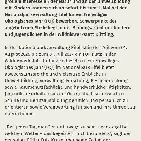
großem Interesse an der Natur und an der Umweltbildung
Schulen und Kitas
Projekt "Nationalpark-Kita"
mit Kindern können sich ab sofort bis zum 1. Mai bei der
Nationalparkverwaltung Eifel für ein Freiwilliges
Ökologisches Jahr (FÖJ) bewerben. Schwerpunkt der
angebotenen Stelle liegt in der Bildungsarbeit mit Kindern
und Jugendlichen in der Wildniswerkstatt Düttling.
 einem neuen Fenster)
sich in einem neuen Fenster)
fnet sich in einem neuen Fenster)
In der Nationalparkverwaltung Eifel ist in der Zeit vom 01.
August 2026 bis zum 31. Juli 2027 ein FÖJ-Platz in der
Wildniswerkstatt Düttling zu besetzen. Ein Freiwilliges
Ökologisches Jahr (FÖJ) im Nationalpark Eifel bietet
abwechslungsreiche und vielseitige Einblicke in
Umweltbildung, Verwaltung, Forschung, Besucherlenkung
sowie naturschutzfachliche und handwerkliche Tätigkeiten.
Jugendliche erhalten so eine Gelegenheit, sich zwischen
Schule und Berufsausbildung beruflich und persönlich zu
orientieren sowie Verantwortung für sich und ihre Umwelt zu
übernehmen.
„Fast jeden Tag draußen unterwegs zu sein – ganz egal bei
welchem Wetter – das begeistert mich besonders“, sagt der
derzeitige FÖJler Fritz Kruse über seine Zeit in der